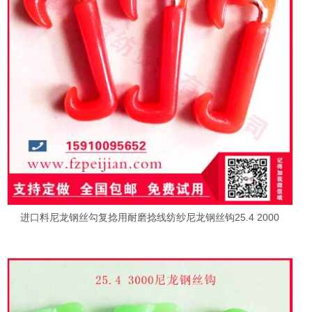
进口料尼龙钢丝勾复捻用耐磨捻线纺纱尼龙钢丝钩25.4 2000