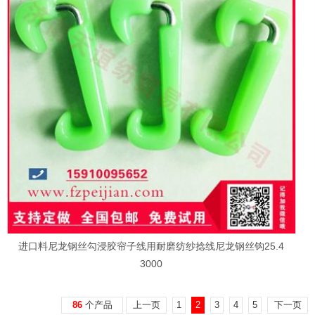
进口料尼龙钢丝勾浸胶帘子线用耐磨纺纱捻线尼龙钢丝钩25.4
3000
86
个产品
上一页
1
2
3
4
5
下一页