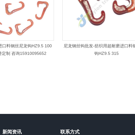
口料钢丝尼龙钩HZ9.5 100
尼龙钢丝钩批发-纺织用超耐磨进口料
制 咨询15910095652
钩HZ9.5 315
新闻资讯
联系方式