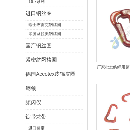
16.7系列
进口钢丝圈
瑞士布雷克钢丝圈
印度圣拉美钢丝圈
国产钢丝圈
紧密纺网格圈
厂家批发纺织用超耐
德国Accotex皮辊皮圈
钢领
频闪仪
锭带龙带
进口锭带