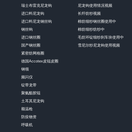
瑞士布雷克尼龙钩
尼龙钩使用情况视频
进口料尼龙钩
长纤纺纱视频
进口料尼龙钢丝钩
棉纺细纱钢丝圈使用中
钢丝钩
棉纺细纱纺纱中
进口钢丝圈
毛纺环锭细纱刹车块使用中
国产钢丝圈
雪尼尔纱尼龙钩使用视频
紧密纺网格圈
德国Accotex皮辊皮圈
钢领
频闪仪
锭带龙带
聚氨酯胶辊
土耳其尼龙钩
额温枪
防疫物资
呼吸机