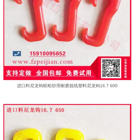
进口料尼龙钩蜈蚣纱用耐磨捻线塑料尼龙钩16.7 600