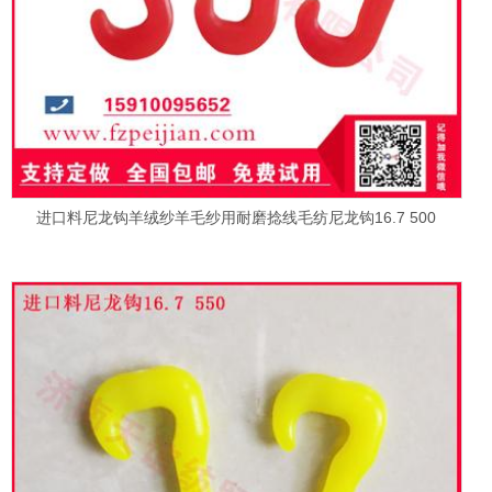
进口料尼龙钩羊绒纱羊毛纱用耐磨捻线毛纺尼龙钩16.7 500