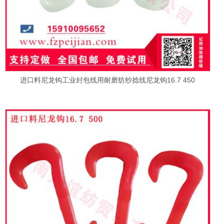
进口料尼龙钩工业封包线用耐磨纺纱捻线尼龙钩16.7 450