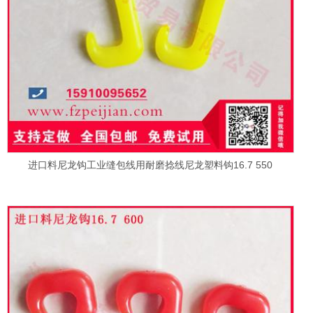
进口料尼龙钩工业缝包线用耐磨捻线尼龙塑料钩16.7 550