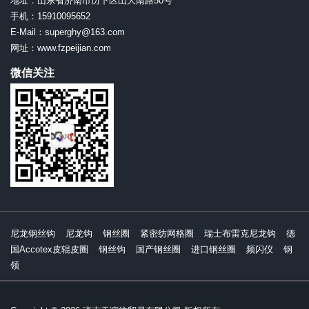
地址：山东省济南市历下区山大南路50号
手机：15910095652
E-Mail：superghy@163.com
网址：www.fzpeijian.com
微信关注
尼龙钢丝钩
尼龙钩
钢丝圈
紧密纺网格圈
瑞士布雷克尼龙钩
德
国Accotex皮辊皮圈
钢丝钩
国产钢丝圈
进口钢丝圈
频闪仪
钢
领