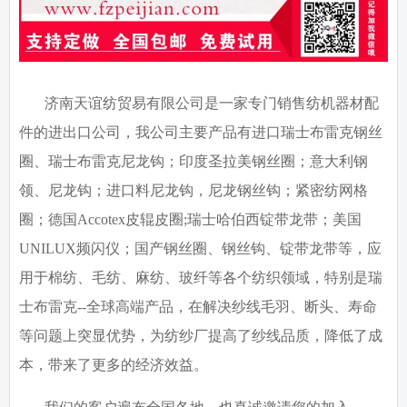
济南天谊纺贸易有限公司是一家专门销售纺机器材配
件的进出口公司，我公司主要产品有进口瑞士布雷克钢丝
圈、瑞士布雷克尼龙钩；印度圣拉美钢丝圈；意大利钢
领、尼龙钩；进口料尼龙钩，尼龙钢丝钩；紧密纺网格
圈；德国
Accotex
皮辊皮圈
;
瑞士哈伯西锭带龙带；美国
UNILUX
频闪仪；国产钢丝圈、钢丝钩、锭带龙带等，应
用于棉纺、毛纺、麻纺、玻纤等各个纺织领域，特别是瑞
士布雷克
--
全球高端产品，在解决纱线毛羽、断头、寿命
等问题上突显优势，为纺纱厂提高了纱线品质，降低了成
本，带来了更多的经济效益。