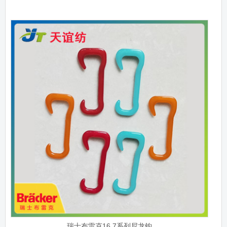
瑞士布雷克16.7系列尼龙钩