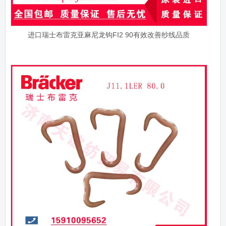
进口瑞士布雷克亚麻尼龙钩FI2 90有效改善纱线品质