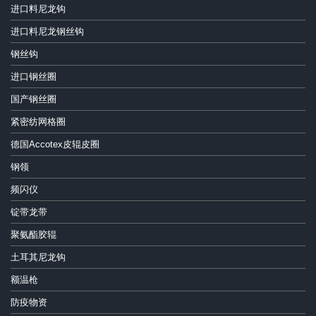
进口料尼龙钩
进口料尼龙钢丝钩
钢丝钩
进口钢丝圈
国产钢丝圈
紧密纺网格圈
德国Accotex皮辊皮圈
钢领
频闪仪
锭带龙带
聚氨酯胶辊
土耳其尼龙钩
额温枪
防疫物资