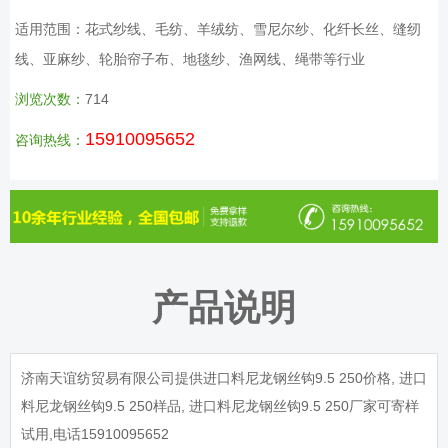
适用范围：花式纱线、毛纺、羊绒纺、雪尼尔纱、化纤长丝、缝纫
线、亚麻纱、轮胎帘子布、地毯纱、渔网线、绳带等行业
浏览次数：
714
15910095652
咨询热线：
产品说明
济南天谊纺贸易有限公司提供进口料尼龙钢丝钩
9.5 250
价格
,
进口
料尼龙钢丝钩
9.5 250
样品
,
进口料尼龙钢丝钩
9.5 250
厂家可寄样
试用
,
电话
15910095652