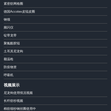
紧密纺网格圈
德国Accotex皮辊皮圈
钢领
频闪仪
锭带龙带
聚氨酯胶辊
土耳其尼龙钩
额温枪
防疫物资
呼吸机
视频展示
尼龙钩使用情况视频
长纤纺纱视频
棉纺细纱钢丝圈使用中