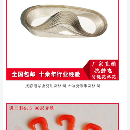
抗静电紧密纺用网格圈-天谊纺镀银网格圈