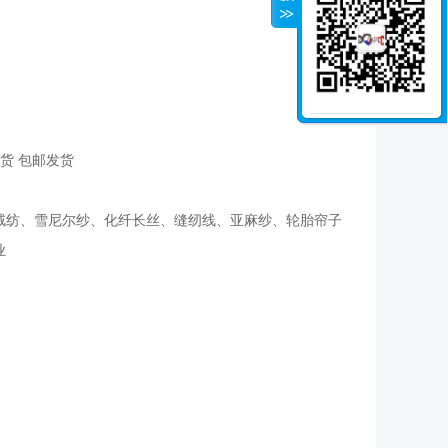
货 包邮发货
绒纺、雪尼尔纱、化纤长丝、缝纫线、亚麻纱、轮胎帘子
业