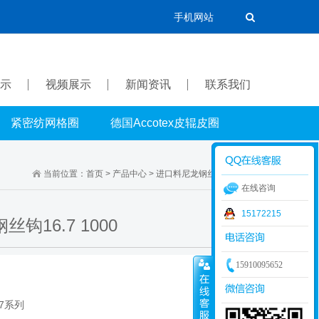
手机网站
示
视频展示
新闻资讯
联系我们
紧密纺网格圈
德国Accotex皮辊皮圈
当前位置：
首页
>
产品中心
>
进口料尼龙钢丝钩
>
16.7系列
在线咨询
15172215
6.7 1000
15910095652
7系列