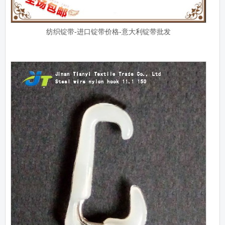
纺织锭带-进口锭带价格-意大利锭带批发