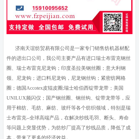
济南天谊纺贸易有限公司是一家专门销售纺机器材配
件的进出口公司，我公司主要产品有进口瑞士布雷克钢丝
圈、瑞士布雷克尼龙钩；印度圣拉美钢丝圈；意大利钢
领、尼龙钩；进口料尼龙钩，尼龙钢丝钩；紧密纺网格
圈；德国
Accotex
皮辊皮圈
;
瑞士哈伯西锭带龙带；美国
UNILUX
频闪仪；国产钢丝圈、钢丝钩、锭带龙带等，应
用于棉纺、毛纺、麻纺、玻纤等各个纺织领域，特别是瑞
士布雷克
--
全球高端产品，在解决纱线毛羽、断头、寿命
等问题上突显优势，为纺纱厂提高了纱线品质，降低了成
本，带来了更多的经济效益。