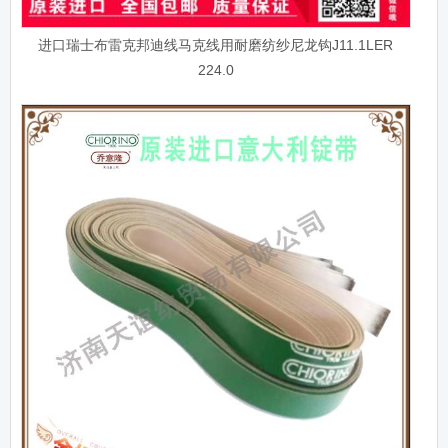
进口瑞士布雷克邦迪线马克线用耐磨纺纱尼龙钩J11.1LER
224.0