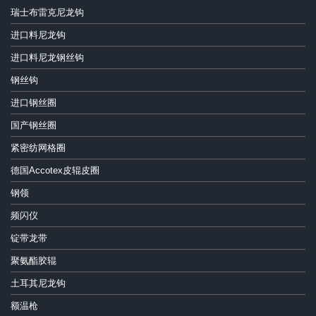
瑞士布雷克尼龙钩
进口料尼龙钩
进口料尼龙钢丝钩
钢丝钩
进口钢丝圈
国产钢丝圈
紧密纺网格圈
德国Accotex皮辊皮圈
钢领
频闪仪
锭带龙带
聚氨酯胶辊
土耳其尼龙钩
额温枪