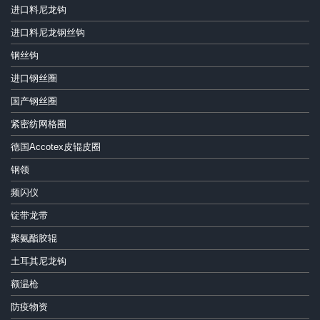
进口料尼龙钩
进口料尼龙钢丝钩
钢丝钩
进口钢丝圈
国产钢丝圈
紧密纺网格圈
德国Accotex皮辊皮圈
钢领
频闪仪
锭带龙带
聚氨酯胶辊
土耳其尼龙钩
额温枪
防疫物资