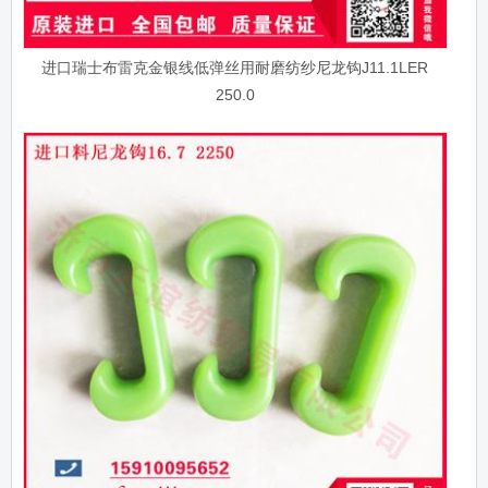
进口瑞士布雷克金银线低弹丝用耐磨纺纱尼龙钩J11.1LER
250.0