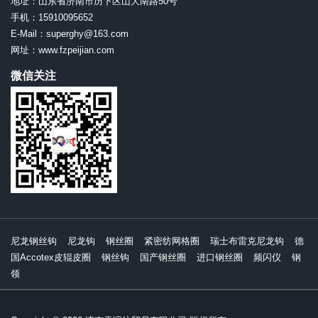
地址：山东省济南市历下区山大南路50号
手机：15910095652
E-Mail：superghy@163.com
网址：www.fzpeijian.com
微信关注
尼龙钢丝钩
尼龙钩
钢丝圈
紧密纺网格圈
瑞士布雷克尼龙钩
德
国Accotex皮辊皮圈
钢丝钩
国产钢丝圈
进口钢丝圈
频闪仪
钢
领