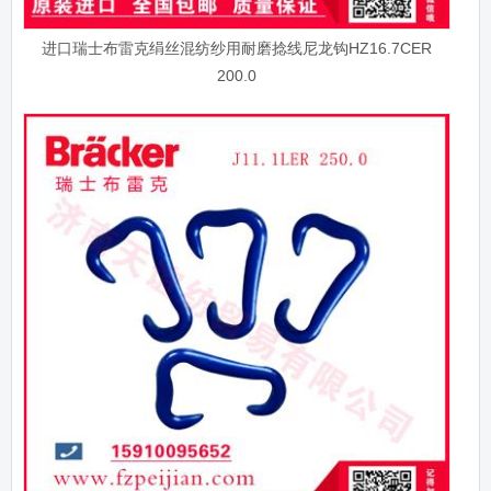
进口瑞士布雷克绢丝混纺纱用耐磨捻线尼龙钩HZ16.7CER
200.0