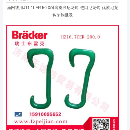
渔网线用J11.1LER 50.0耐磨捻线尼龙钩-进口尼龙钩-优质尼龙
钩采购批发