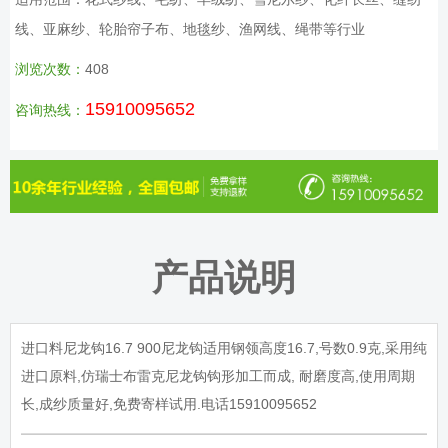
线、亚麻纱、轮胎帘子布、地毯纱、渔网线、绳带等行业
浏览次数：
408
15910095652
咨询热线：
产品说明
进口料尼龙钩
16.7 900
尼龙钩适用钢领高度
16.7,
号数
0.9
克
,
采用纯
进口原料
,
仿瑞士布雷克尼龙钩钩形加工而成
,
耐磨度高
,
使用周期
长
,
成纱质量好
,
免费寄样试用
.
电话
15910095652