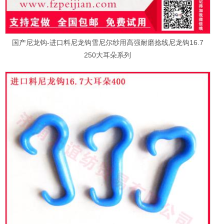
国产尼龙钩-进口料尼龙钩雪尼尔纱用高强耐磨捻线尼龙钩16.7
250大耳朵系列