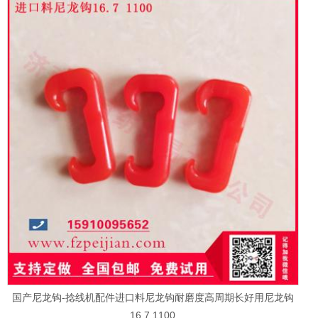
国产尼龙钩-捻线机配件进口料尼龙钩耐磨度高周期长好用尼龙钩
16.7 1100