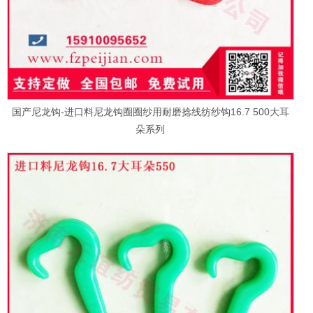
国产尼龙钩-进口料尼龙钩圈圈纱用耐磨捻线纺纱钩16.7 500大耳
朵系列