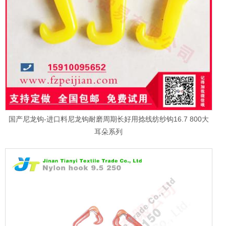
国产尼龙钩-进口料尼龙钩耐磨周期长好用捻线纺纱钩16.7 800大
耳朵系列