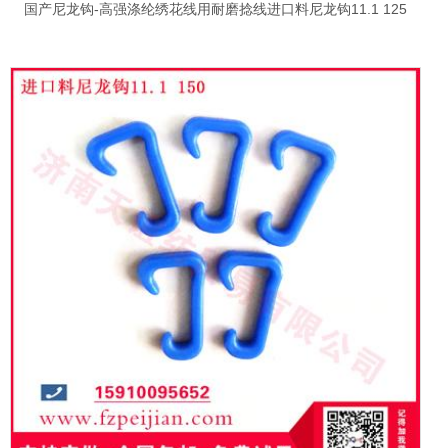
国产尼龙钩-高强涤纶绣花线用耐磨捻线进口料尼龙钩11.1 125