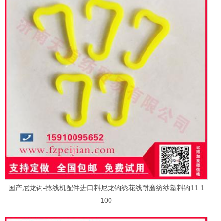
国产尼龙钩-捻线机配件进口料尼龙钩绣花线耐磨纺纱塑料钩11.1
100