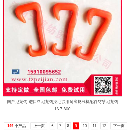
国产尼龙钩-进口料尼龙钩拉毛纱用耐磨捻线机配件纺纱尼龙钩
16.7 300
149
个产品
上一页
6
7
8
9
10
11
12
下一页