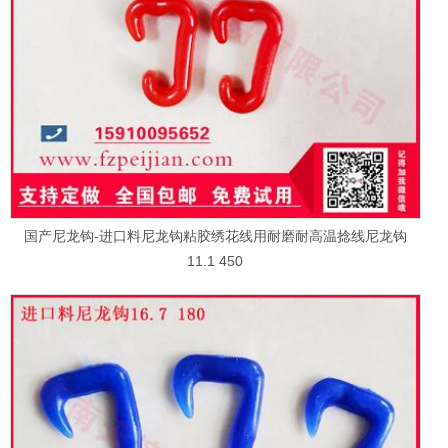
国产尼龙钩-进口料尼龙钩粘胶绣花线用耐磨耐高温捻线尼龙钩
11.1 450