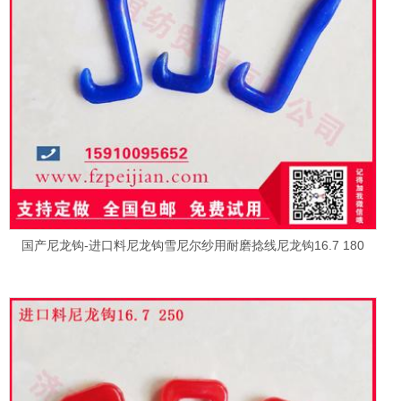
国产尼龙钩-进口料尼龙钩雪尼尔纱用耐磨捻线尼龙钩16.7 180