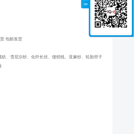
货 包邮发货
绒纺、雪尼尔纱、化纤长丝、缝纫线、亚麻纱、轮胎帘子
业