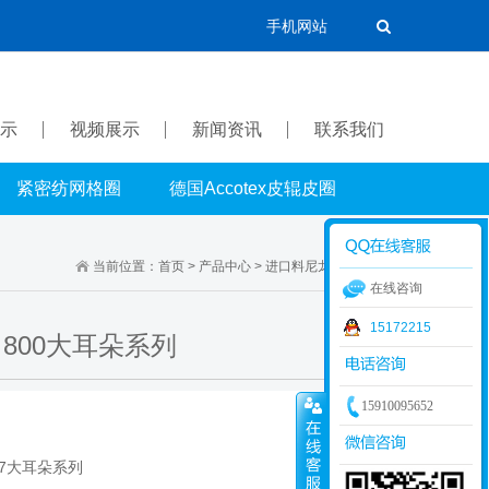
手机网站
示
视频展示
新闻资讯
联系我们
紧密纺网格圈
德国Accotex皮辊皮圈
当前位置：
首页
>
产品中心
>
进口料尼龙钩
>
16.7系列
在线咨询
15172215
800大耳朵系列
15910095652
7大耳朵系列