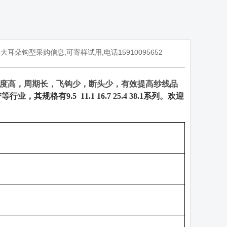
0
大耳朵钩型采购信息
,
可寄样试用
,
电话
15910095652
度高，周期长，飞钩少，断头少，有效提高纱线品
带等行业，其规格有
9.5 11.1 16.7 25.4 38.1
系列。欢迎