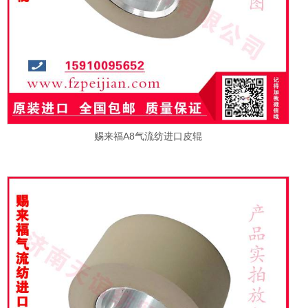
赐来福A8气流纺进口皮辊