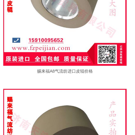
赐来福A8气流纺进口皮辊价格