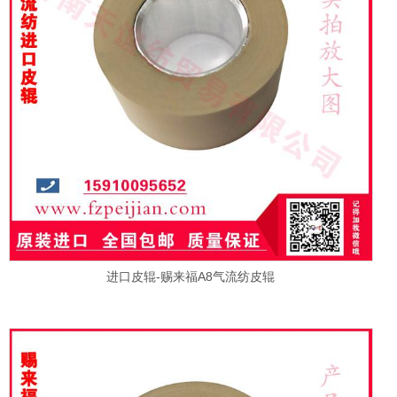
进口皮辊-赐来福A8气流纺皮辊