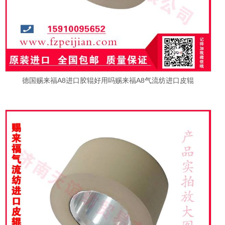
德国赐来福A8进口胶辊好用吗赐来福A8气流纺进口皮辊