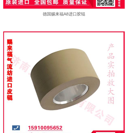
德国赐来福A8进口胶辊