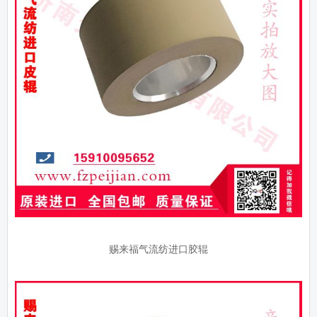
赐来福气流纺进口胶辊