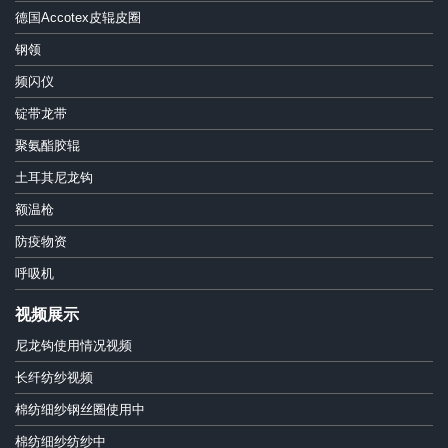
德国Accotex皮辊皮圈
钢领
频闪仪
锭带龙带
聚氨酯胶辊
土耳其尼龙钩
额温枪
防疫物资
呼吸机
视频展示
尼龙钩使用情况视频
长纤纺纱视频
棉纺细纱钢丝圈使用中
棉纺细纱纺纱中