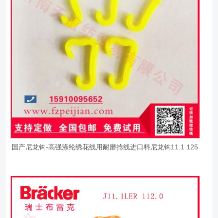
国产尼龙钩-高强涤纶绣花线用耐磨捻线进口料尼龙钩11.1 125