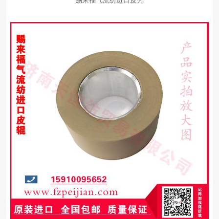
赐来福气流纺进口皮壳