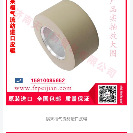
赐来福气流纺进口皮辊