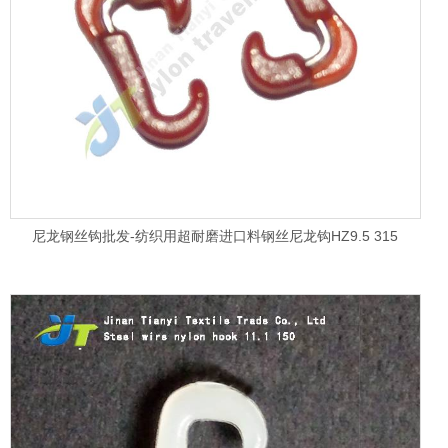
尼龙钢丝钩批发-纺织用超耐磨进口料钢丝尼龙钩HZ9.5 315