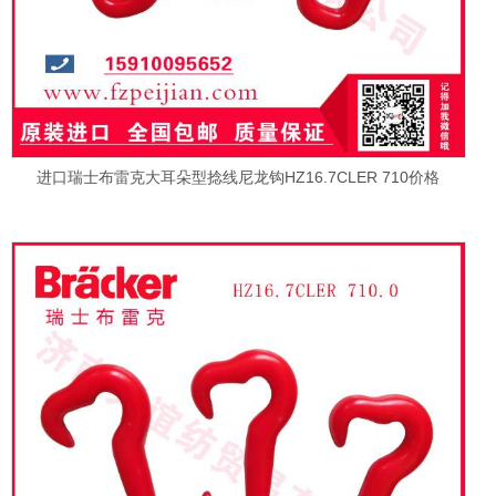
进口瑞士布雷克大耳朵型捻线尼龙钩HZ16.7CLER 710价格