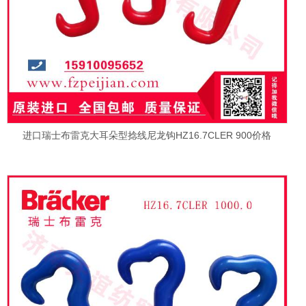
进口瑞士布雷克大耳朵型捻线尼龙钩HZ16.7CLER 900价格