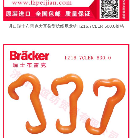
进口瑞士布雷克大耳朵型捻线尼龙钩HZ16.7CLER 500.0价格