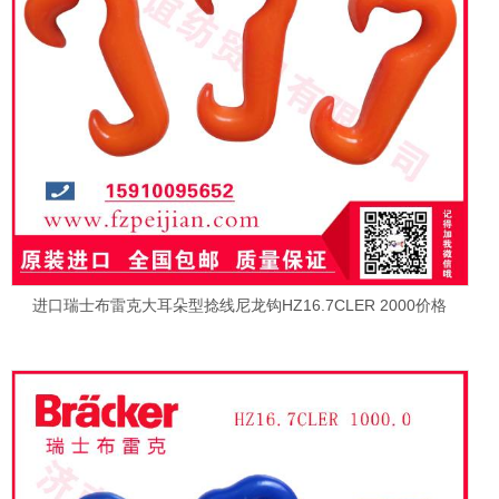
进口瑞士布雷克大耳朵型捻线尼龙钩HZ16.7CLER 2000价格