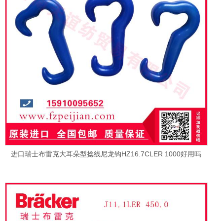
进口瑞士布雷克大耳朵型捻线尼龙钩HZ16.7CLER 1000好用吗