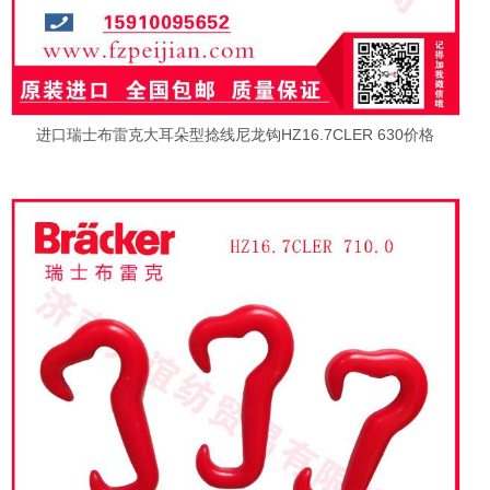
进口瑞士布雷克大耳朵型捻线尼龙钩HZ16.7CLER 630价格