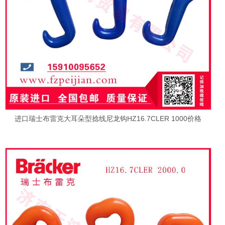
进口瑞士布雷克大耳朵型捻线尼龙钩HZ16.7CLER 1000价格