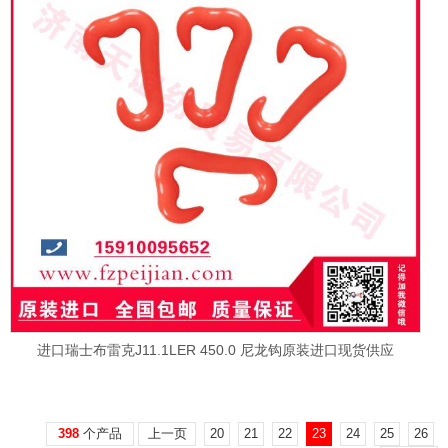
进口瑞士布雷克J11.1LER 450.0 尼龙钩原装进口现货供应
398
个产品
上一页
20
21
22
23
24
25
26