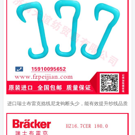
进口瑞士布雷克捻线尼龙钩断头少，能有效提升纱线品质