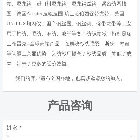
领、尼龙钩；进口料尼龙钩，尼龙钢丝钩；紧密纺网格
圈；德国
Accotex
皮辊皮圈
;
瑞士哈伯西锭带龙带；美国
UNILUX
频闪仪；国产钢丝圈、钢丝钩、锭带龙带等，应
用于棉纺、毛纺、麻纺、玻纤等各个纺织领域，特别是瑞
士布雷克
--
全球高端产品，在解决纱线毛羽、断头、寿命
等问题上突显优势，为纺纱厂提高了纱线品质，降低了成
本，带来了更多的经济效益。
我们的客户遍布全国各地，也真诚邀请您的加入。
产品咨询
姓名 *