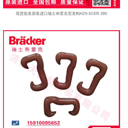
现货批发原装进口瑞士布雷克尼龙钩HZ9.5CER 280