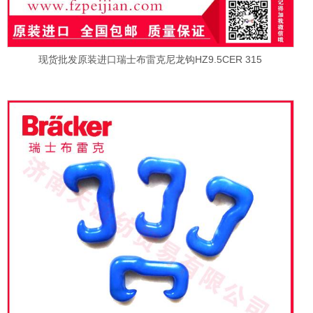
现货批发原装进口瑞士布雷克尼龙钩HZ9.5CER 315