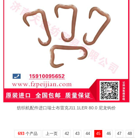
纺织机配件进口瑞士布雷克J11.1LER 80.0 尼龙钩价
693
个产品
上一页
42
43
44
45
46
47
48