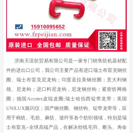
济南天谊纺贸易有限公司是一家专门销售纺机器材配
件的进出口公司，我公司主要产品有进口瑞士布雷克钢丝
圈、瑞士布雷克尼龙钩；印度圣拉美钢丝圈；意大利钢
领、尼龙钩；进口料尼龙钩，尼龙钢丝钩；紧密纺网格
圈；德国
Accotex
皮辊皮圈
;
瑞士哈伯西锭带龙带；美国
UNILUX
频闪仪；国产钢丝圈、钢丝钩、锭带龙带等，应
用于棉纺、毛纺、麻纺、玻纤等各个纺织领域，特别是瑞
士布雷克
--
全球高端产品，在解决纱线毛羽、断头、寿命