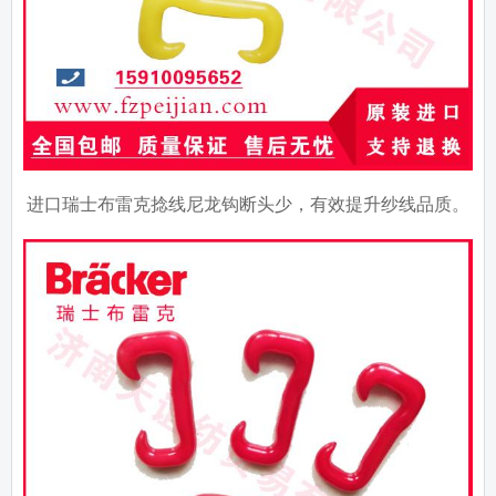
进口瑞士布雷克捻线尼龙钩断头少，有效提升纱线品质。