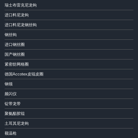
瑞士布雷克尼龙钩
进口料尼龙钩
进口料尼龙钢丝钩
钢丝钩
进口钢丝圈
国产钢丝圈
紧密纺网格圈
德国Accotex皮辊皮圈
钢领
频闪仪
锭带龙带
聚氨酯胶辊
土耳其尼龙钩
额温枪