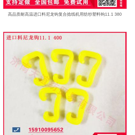
高品质耐高温进口料尼龙钩复合捻线机用纺纱塑料钩11.1 380