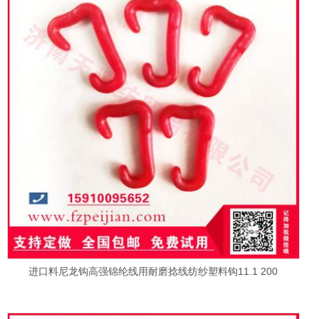
进口料尼龙钩高强锦纶线用耐磨捻线纺纱塑料钩11.1 200