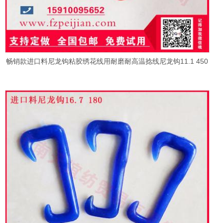
畅销款进口料尼龙钩粘胶绣花线用耐磨耐高温捻线尼龙钩11.1 450