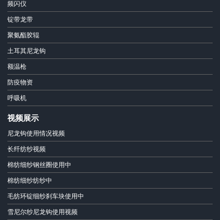
频闪仪
锭带龙带
聚氨酯胶辊
土耳其尼龙钩
额温枪
防疫物资
呼吸机
视频展示
尼龙钩使用情况视频
长纤纺纱视频
棉纺细纱钢丝圈使用中
棉纺细纱纺纱中
毛纺环锭细纱刹车块使用中
雪尼尔纱尼龙钩使用视频