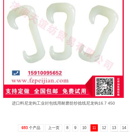
进口料尼龙钩工业封包线用耐磨纺纱捻线尼龙钩16.7 450
693
个产品
上一页
8
9
10
11
12
13
14