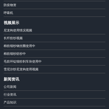
防疫物资
呼吸机
视频展示
尼龙钩使用情况视频
长纤纺纱视频
棉纺细纱钢丝圈使用中
棉纺细纱纺纱中
毛纺环锭细纱刹车块使用中
雪尼尔纱尼龙钩使用视频
新闻资讯
公司新闻
行业资讯
产品知识