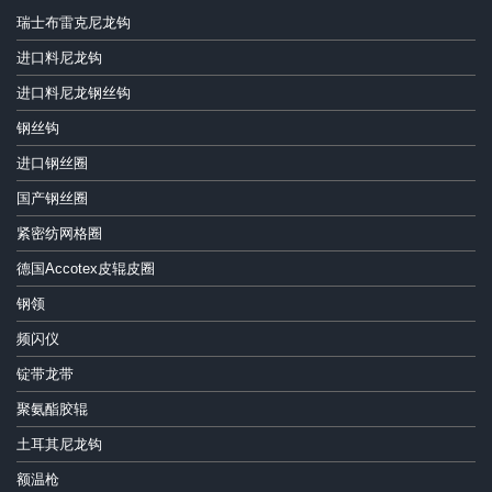
瑞士布雷克尼龙钩
进口料尼龙钩
进口料尼龙钢丝钩
钢丝钩
进口钢丝圈
国产钢丝圈
紧密纺网格圈
德国Accotex皮辊皮圈
钢领
频闪仪
锭带龙带
聚氨酯胶辊
土耳其尼龙钩
额温枪