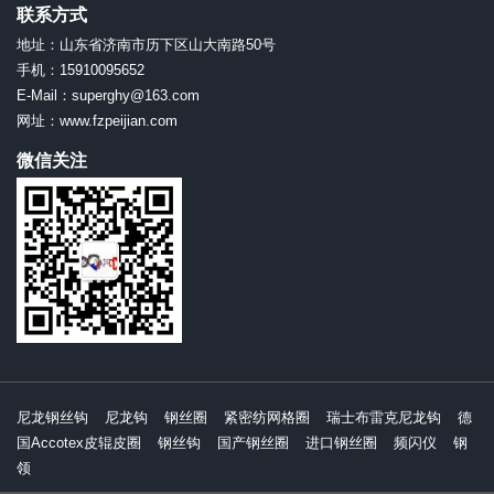
联系方式
地址：山东省济南市历下区山大南路50号
手机：15910095652
E-Mail：superghy@163.com
网址：www.fzpeijian.com
微信关注
尼龙钢丝钩
尼龙钩
钢丝圈
紧密纺网格圈
瑞士布雷克尼龙钩
德
国Accotex皮辊皮圈
钢丝钩
国产钢丝圈
进口钢丝圈
频闪仪
钢
领