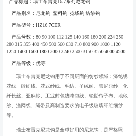
产品标题：瑞士布雷克
16.7
系列尼龙钩
·
·
产品别名：
尼龙钩
塑料钩
捻线钩
纺纱钩
·
产品型号：
HZ16.7CER
·
产品号数：
80 90 100 112 125 140 160 180 200 224 250
280 315 355 400 450 500 560 630 710 800 900 1000 1120
1250 1400 1600 1800 2000 2240 2500 3150 3550 4000 4500
·
产品等级：
优等
瑞士布雷克尼龙钩用于不同层面的纺纱领域：涤纶绣
花线、缝纫线、花式纱线、毛纺、羊绒纺、雪尼尔纱、化
纤长丝、亚麻纱、工业封包线吨包线、轮胎帘子布、地毯
纱、渔网线、绳带及高制造要求的电子级玻璃纤维细纱
等。
瑞士布雷克尼龙钩是全球好用的尼龙钩，是
严格照