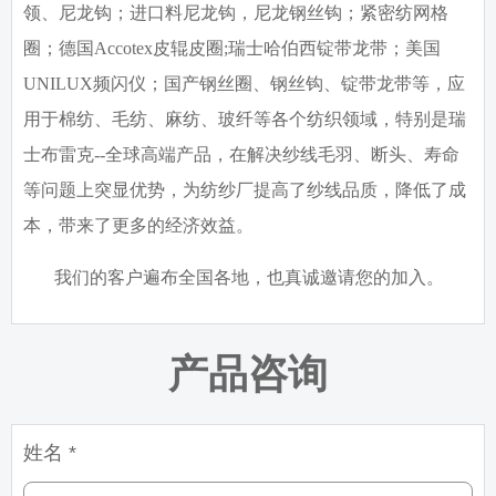
领、尼龙钩；进口料尼龙钩，尼龙钢丝钩；紧密纺网格
圈；德国
Accotex
皮辊皮圈
;
瑞士哈伯西锭带龙带；美国
UNILUX
频闪仪；国产钢丝圈、钢丝钩、锭带龙带等，应
用于棉纺、毛纺、麻纺、玻纤等各个纺织领域，特别是瑞
士布雷克
--
全球高端产品，在解决纱线毛羽、断头、寿命
等问题上突显优势，为纺纱厂提高了纱线品质，降低了成
本，带来了更多的经济效益。
我们的客户遍布全国各地，也真诚邀请您的加入。
产品咨询
姓名 *