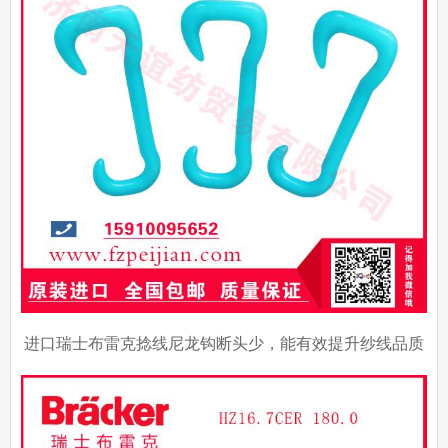
进口瑞士布雷克捻线尼龙钩断头少，能有效提升纱线品质