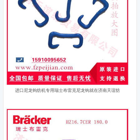
进口尼龙钩纺机专用瑞士布雷克尼龙钩就在济南天谊纺