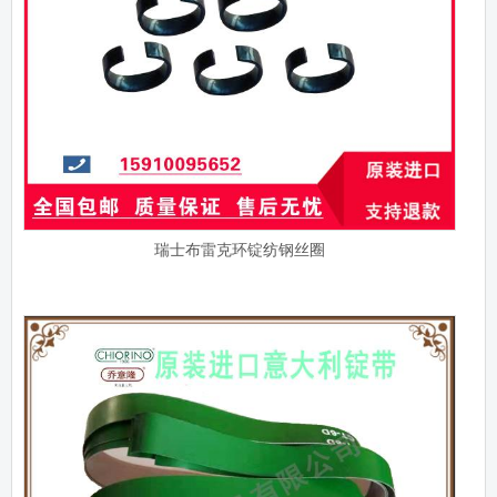
瑞士布雷克环锭纺钢丝圈