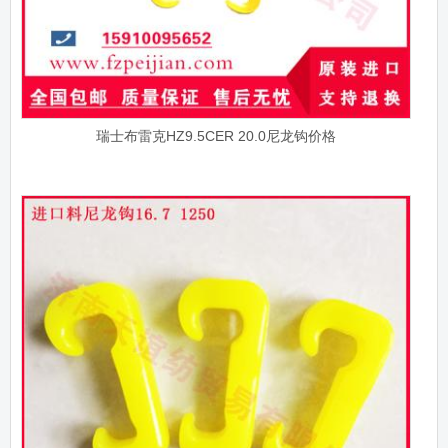
瑞士布雷克HZ9.5CER 20.0尼龙钩价格