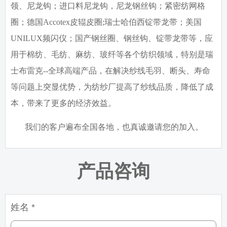
领、尼龙钩；进口料尼龙钩，尼龙钢丝钩；紧密纺网格
圈；德国
Accotex
皮辊皮圈
;
瑞士哈伯西锭带龙带；美国
UNILUX
频闪仪；国产钢丝圈、钢丝钩、锭带龙带等，应
用于棉纺、毛纺、麻纺、玻纤等各个纺织领域，特别是瑞
士布雷克
--
全球高端产品，在解决纱线毛羽、断头、寿命
等问题上突显优势，为纺纱厂提高了纱线品质，降低了成
本，带来了更多的经济效益。
我们的客户遍布全国各地，也真诚邀请您的加入。
产品咨询
姓名 *