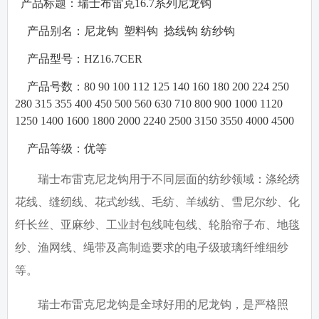
产品标题：瑞士布雷克
16.7
系列尼龙钩
·
·
产品别名：
尼龙钩
塑料钩
捻线钩
纺纱钩
·
产品型号：
HZ16.7CER
·
产品号数：
80 90 100 112 125 140 160 180 200 224 250
280 315 355 400 450 500 560 630 710 800 900 1000 1120
1250 1400 1600 1800 2000 2240 2500 3150 3550 4000 4500
·
产品等级：
优等
瑞士布雷克尼龙钩用于不同层面的纺纱领域：涤纶绣
花线、缝纫线、花式纱线、毛纺、羊绒纺、雪尼尔纱、化
纤长丝、亚麻纱、工业封包线吨包线、轮胎帘子布、地毯
纱、渔网线、绳带及高制造要求的电子级玻璃纤维细纱
等。
瑞士布雷克尼龙钩是全球好用的尼龙钩，是
严格照