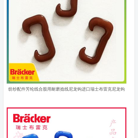
纺纱配件芳纶线合股用耐磨捻线尼龙钩进口瑞士布雷克尼龙钩