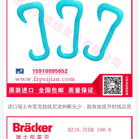
进口瑞士布雷克捻线尼龙钩断头少，能有效提升纱线品质