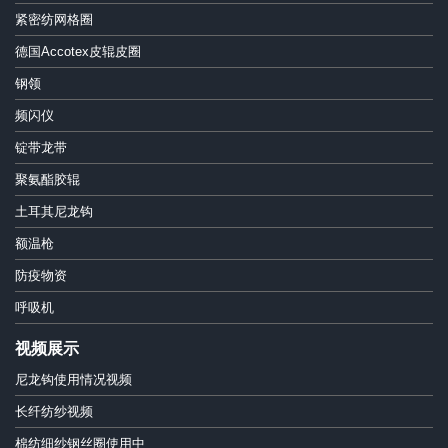
紧密纺网格圈
德国Accotex皮辊皮圈
钢领
频闪仪
锭带龙带
聚氨酯胶辊
土耳其尼龙钩
额温枪
防疫物资
呼吸机
视频展示
尼龙钩使用情况视频
长纤纺纱视频
棉纺细纱钢丝圈使用中