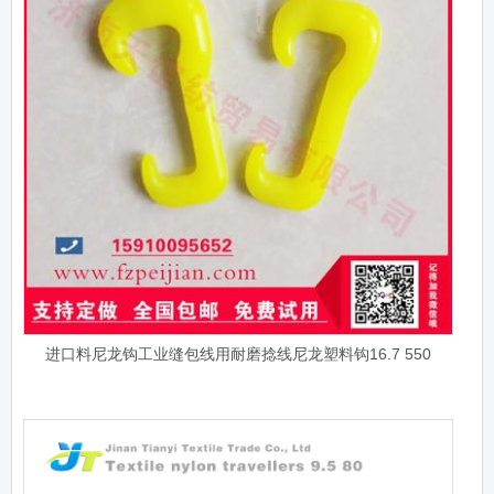
进口料尼龙钩工业缝包线用耐磨捻线尼龙塑料钩16.7 550