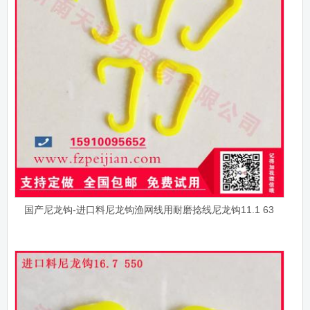
国产尼龙钩-进口料尼龙钩渔网线用耐磨捻线尼龙钩11.1 63