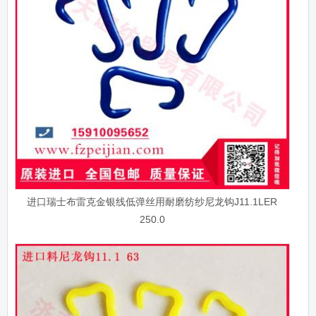
进口瑞士布雷克金银线低弹丝用耐磨纺纱尼龙钩J11.1LER
250.0