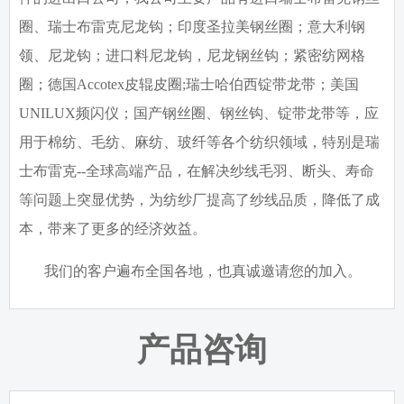
圈、瑞士布雷克尼龙钩；印度圣拉美钢丝圈；意大利钢
领、尼龙钩；进口料尼龙钩，尼龙钢丝钩；紧密纺网格
圈；德国
Accotex
皮辊皮圈
;
瑞士哈伯西锭带龙带；美国
UNILUX
频闪仪；国产钢丝圈、钢丝钩、锭带龙带等，应
用于棉纺、毛纺、麻纺、玻纤等各个纺织领域，特别是瑞
士布雷克
--
全球高端产品，在解决纱线毛羽、断头、寿命
等问题上突显优势，为纺纱厂提高了纱线品质，降低了成
本，带来了更多的经济效益。
我们的客户遍布全国各地，也真诚邀请您的加入。
产品咨询