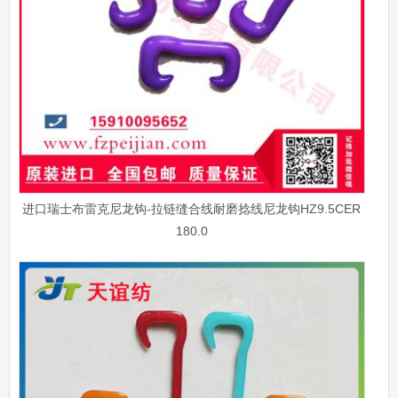
进口瑞士布雷克尼龙钩-拉链缝合线耐磨捻线尼龙钩HZ9.5CER
180.0