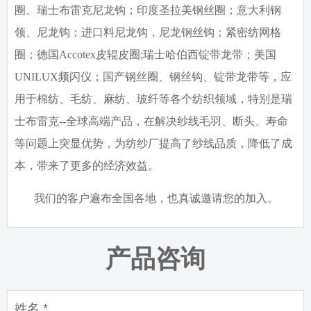
圈、瑞士布雷克尼龙钩；印度圣拉美钢丝圈；意大利钢
领、尼龙钩；进口料尼龙钩，尼龙钢丝钩；紧密纺网格
圈；德国
Accotex
皮辊皮圈
;
瑞士哈伯西锭带龙带；美国
UNILUX
频闪仪；国产钢丝圈、钢丝钩、锭带龙带等，应
用于棉纺、毛纺、麻纺、玻纤等各个纺织领域，特别是瑞
士布雷克
--
全球高端产品，在解决纱线毛羽、断头、寿命
等问题上突显优势，为纺纱厂提高了纱线品质，降低了成
本，带来了更多的经济效益。
我们的客户遍布全国各地，也真诚邀请您的加入。
产品咨询
姓名 *