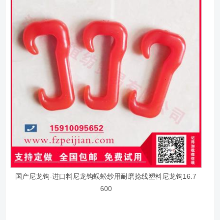
国产尼龙钩-进口料尼龙钩蜈蚣纱用耐磨捻线塑料尼龙钩16.7
600