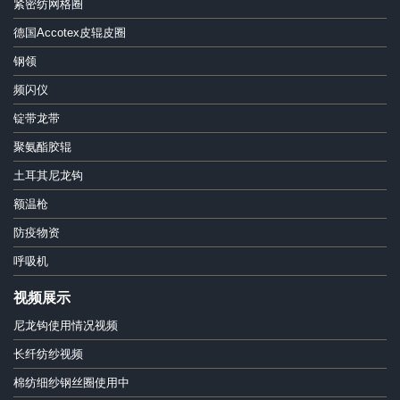
紧密纺网格圈
德国Accotex皮辊皮圈
钢领
频闪仪
锭带龙带
聚氨酯胶辊
土耳其尼龙钩
额温枪
防疫物资
呼吸机
视频展示
尼龙钩使用情况视频
长纤纺纱视频
棉纺细纱钢丝圈使用中