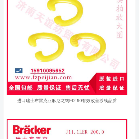
进口瑞士布雷克亚麻尼龙钩FI2 90有效改善纱线品质