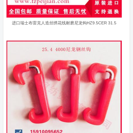
进口瑞士布雷克人造丝绣花线耐磨尼龙钩HZ9.5CER 31.5