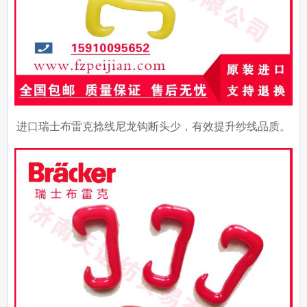
进口瑞士布雷克捻线尼龙钩断头少，有效提升纱线品质。