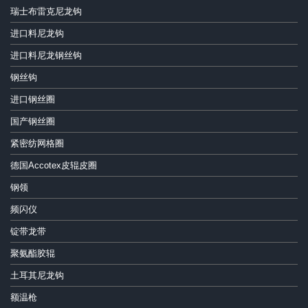
瑞士布雷克尼龙钩
进口料尼龙钩
进口料尼龙钢丝钩
钢丝钩
进口钢丝圈
国产钢丝圈
紧密纺网格圈
德国Accotex皮辊皮圈
钢领
频闪仪
锭带龙带
聚氨酯胶辊
土耳其尼龙钩
额温枪