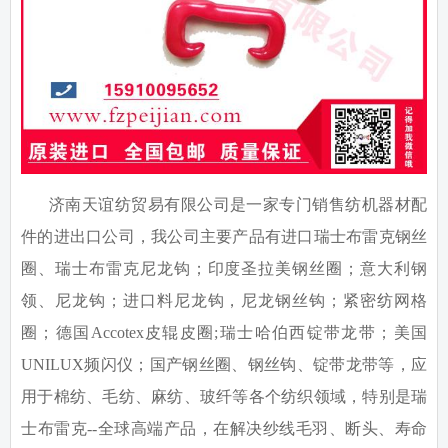
济南天谊纺贸易有限公司是一家专门销售纺机器材配
件的进出口公司，我公司主要产品有进口瑞士布雷克钢丝
圈、瑞士布雷克尼龙钩；印度圣拉美钢丝圈；意大利钢
领、尼龙钩；进口料尼龙钩，尼龙钢丝钩；紧密纺网格
圈；德国
Accotex
皮辊皮圈
;
瑞士哈伯西锭带龙带；美国
UNILUX
频闪仪；国产钢丝圈、钢丝钩、锭带龙带等，应
用于棉纺、毛纺、麻纺、玻纤等各个纺织领域，特别是瑞
士布雷克
--
全球高端产品，在解决纱线毛羽、断头、寿命