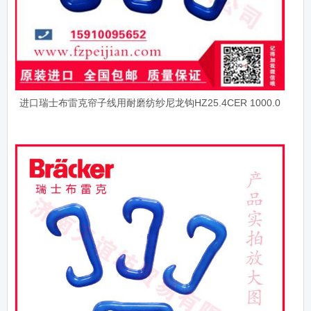
进口瑞士布雷克帘子线用耐磨纺纱尼龙钩HZ25.4CER 1000.0