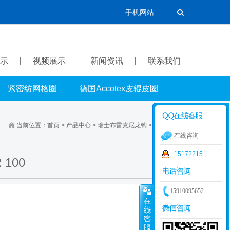
手机网站
示
视频展示
新闻资讯
联系我们
紧密纺网格圈
德国Accotex皮辊皮圈
当前位置：
首页
>
产品中心
>
瑞士布雷克尼龙钩
>
9.5系列尼龙钩
在线咨询
15172215
100
15910095652