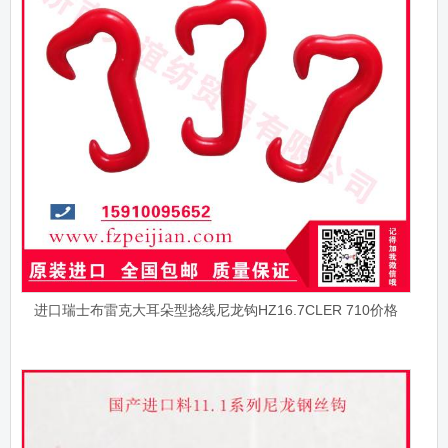
进口瑞士布雷克大耳朵型捻线尼龙钩HZ16.7CLER 710价格