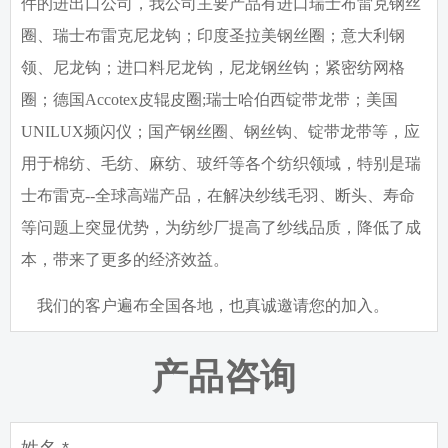
件的进出口公司，我公司主要产品有进口瑞士布雷克钢丝
圈、瑞士布雷克尼龙钩；印度圣拉美钢丝圈；意大利钢
领、尼龙钩；进口料尼龙钩，尼龙钢丝钩；紧密纺网格
圈；德国
Accotex
皮辊皮圈
;
瑞士哈伯西锭带龙带；美国
UNILUX
频闪仪；国产钢丝圈、钢丝钩、锭带龙带等，应
用于棉纺、毛纺、麻纺、玻纤等各个纺织领域，特别是瑞
士布雷克
--
全球高端产品，在解决纱线毛羽、断头、寿命
等问题上突显优势，为纺纱厂提高了纱线品质，降低了成
本，带来了更多的经济效益。
我们的客户遍布全国各地，也真诚邀请您的加入。
产品咨询