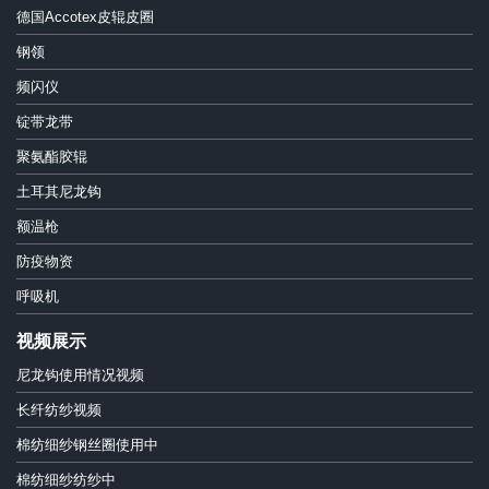
德国Accotex皮辊皮圈
钢领
频闪仪
锭带龙带
聚氨酯胶辊
土耳其尼龙钩
额温枪
防疫物资
呼吸机
视频展示
尼龙钩使用情况视频
长纤纺纱视频
棉纺细纱钢丝圈使用中
棉纺细纱纺纱中