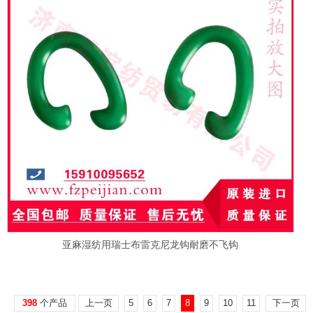
亚麻湿纺用瑞士布雷克尼龙钩耐磨不飞钩
398
个产品
上一页
5
6
7
8
9
10
11
下一页