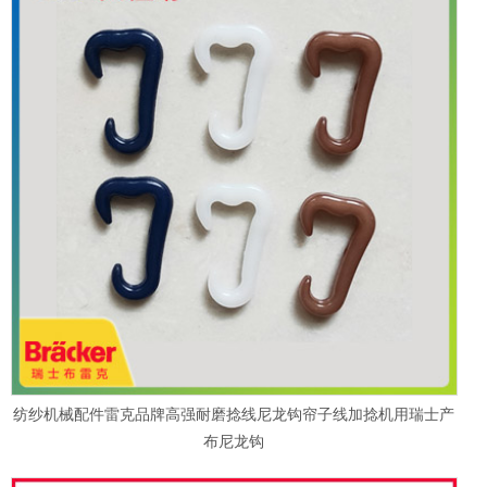
纺纱机械配件雷克品牌高强耐磨捻线尼龙钩帘子线加捻机用瑞士产
布尼龙钩