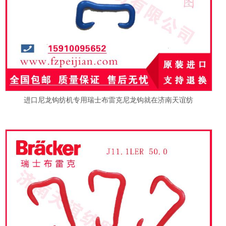
进口尼龙钩纺机专用瑞士布雷克尼龙钩就在济南天谊纺