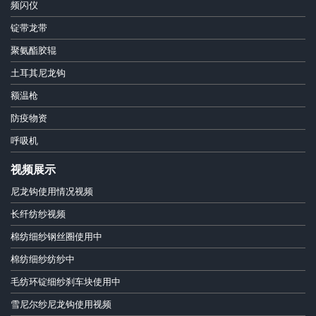
频闪仪
锭带龙带
聚氨酯胶辊
土耳其尼龙钩
额温枪
防疫物资
呼吸机
视频展示
尼龙钩使用情况视频
长纤纺纱视频
棉纺细纱钢丝圈使用中
棉纺细纱纺纱中
毛纺环锭细纱刹车块使用中
雪尼尔纱尼龙钩使用视频