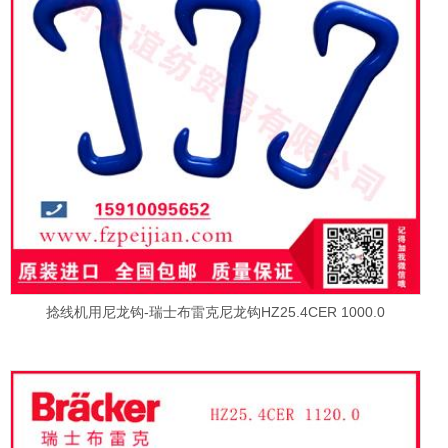
捻线机用尼龙钩-瑞士布雷克尼龙钩HZ25.4CER 1000.0