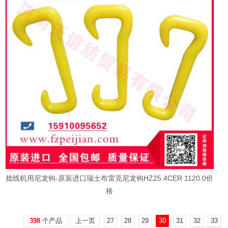
捻线机用尼龙钩-原装进口瑞士布雷克尼龙钩HZ25.4CER 1120.0价
格
398
个产品
上一页
27
28
29
30
31
32
33