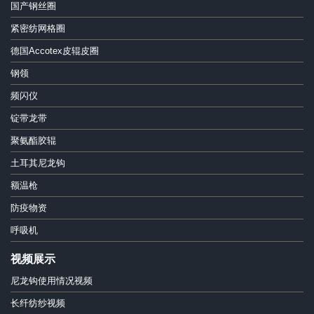
国产钢丝圈
紧密纺网格圈
德国Accotex皮辊皮圈
钢领
频闪仪
锭带龙带
聚氨酯胶辊
土耳其尼龙钩
额温枪
防疫物资
呼吸机
视频展示
尼龙钩使用情况视频
长纤纺纱视频