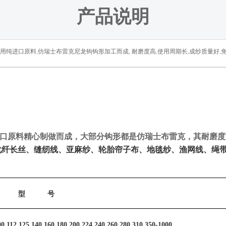
产品说明
用纯进口原料
,
仿瑞士布雷克尼龙钩钩形加工而成
,
耐磨度高
,
使用周期长
,
成纱质量好
,
口原料精心制做而成，大部分钩形都是仿瑞士布雷克，其耐磨度
化纤长丝、缝纫线、亚麻纱、轮胎帘子布、地毯纱、渔网线、绳
型
号
00 112 125 140 160 180 200 224 240 260 280 310 350-1000