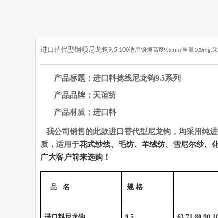
进口替代型钢领尼龙钩9.5 100
适用钢领
高度
9.5mm,重量100mg
,
采
产品标题：进口料捻线尼龙钩
9.5
系列
产品品牌：天谊纺
产品材质：进口料
我公司销售的此款进口替代型尼龙钩，均采用纯进
质，适用于
花式纱线、毛纺、羊绒纺、雪尼尔纱、
广大客户前来选购！
品
名
规 格
进口料尼龙钩
9.5
63 71 80 90 1