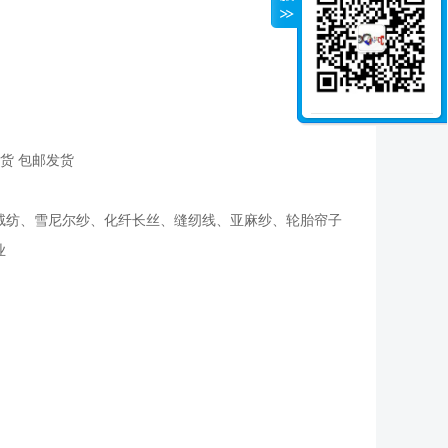
货 包邮发货
绒纺、雪尼尔纱、化纤长丝、缝纫线、亚麻纱、轮胎帘子
业