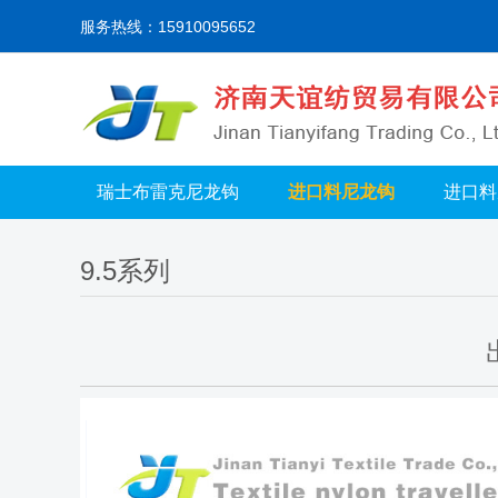
服务热线：15910095652
瑞士布雷克尼龙钩
进口料尼龙钩
进口料
9.5系列