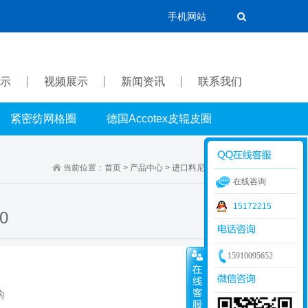
手机网站
示
视频展示
新闻资讯
联系我们
紧密纺网格圈
德国Accotex皮辊皮圈
当前位置：
首页
>
产品中心
>
进口料尼龙钩
>
9.5系列
在线咨询
15172215
0
15910095652
钩