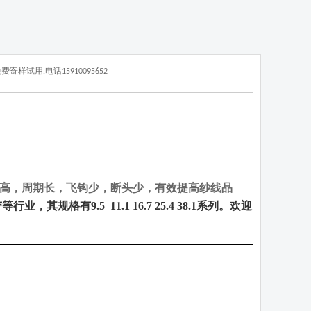
免费寄样试用
.
电话
15910095652
高，周期长，飞钩少，断头少，有效提高纱线品
带等行业，其规格有
9.5
11.1 16.7 25.4 38.1
系列。欢迎