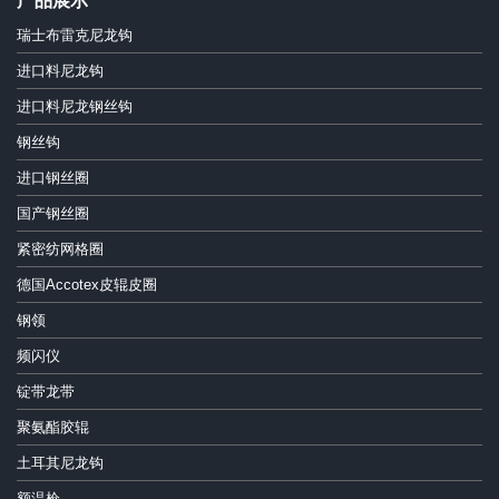
产品展示
瑞士布雷克尼龙钩
进口料尼龙钩
进口料尼龙钢丝钩
钢丝钩
进口钢丝圈
国产钢丝圈
紧密纺网格圈
德国Accotex皮辊皮圈
钢领
频闪仪
锭带龙带
聚氨酯胶辊
土耳其尼龙钩
额温枪