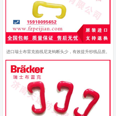
进口瑞士布雷克捻线尼龙钩断头少，有效提升纱线品质。