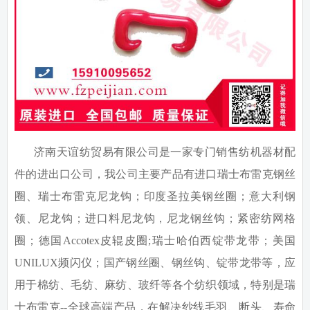
济南天谊纺贸易有限公司是一家专门销售纺机器材配
件的进出口公司，我公司主要产品有进口瑞士布雷克钢丝
圈、瑞士布雷克尼龙钩；印度圣拉美钢丝圈；意大利钢
领、尼龙钩；进口料尼龙钩，尼龙钢丝钩；紧密纺网格
圈；德国
Accotex
皮辊皮圈
;
瑞士哈伯西锭带龙带；美国
UNILUX
频闪仪；国产钢丝圈、钢丝钩、锭带龙带等，应
用于棉纺、毛纺、麻纺、玻纤等各个纺织领域，特别是瑞
士布雷克
--
全球高端产品，在解决纱线毛羽、断头、寿命