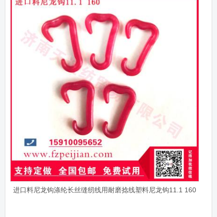
进口料尼龙钩涤纶长丝缝纫线用耐磨捻线塑料尼龙钩11.1 160