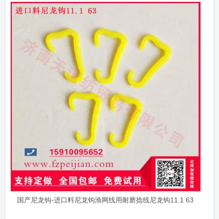
国产尼龙钩-进口料尼龙钩渔网线用耐磨捻线尼龙钩11.1 63