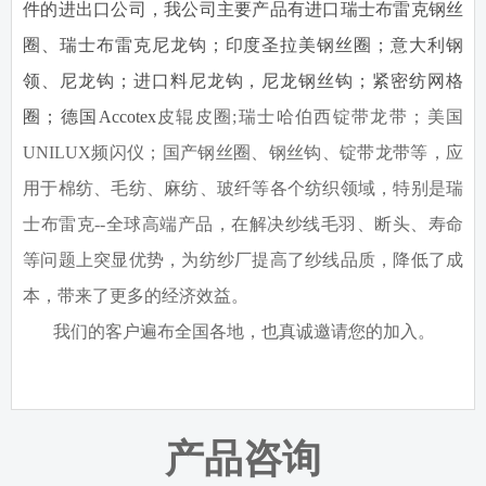
件的进出口公司，我公司主要产品有进口瑞士布雷克钢丝
圈、瑞士布雷克尼龙钩；印度圣拉美钢丝圈；意大利钢
领、尼龙钩；进口料尼龙钩，尼龙钢丝钩；紧密纺网格
圈；德国
Accotex
皮辊皮圈
;
瑞士哈伯西锭带龙带；美国
UNILUX
频闪仪；国产钢丝圈、钢丝钩、锭带龙带等，应
用于棉纺、毛纺、麻纺、玻纤等各个纺织领域，特别是瑞
士布雷克
--
全球高端产品，在解决纱线毛羽、断头、寿命
等问题上突显优势，为纺纱厂提高了纱线品质，降低了成
本，带来了更多的经济效益。
我们的客户遍布全国各地，也真诚邀请您的加入。
产品咨询