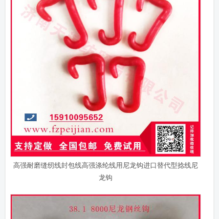
高强耐磨缝纫线封包线高强涤纶线用尼龙钩进口替代型捻线尼
龙钩