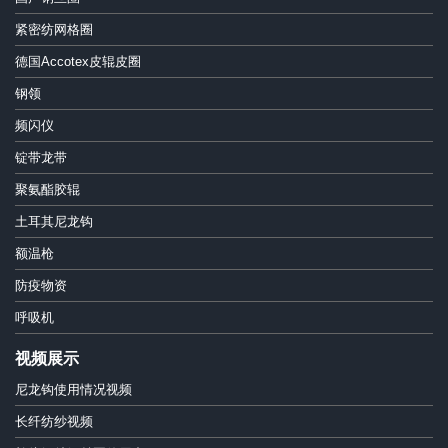
紧密纺网格圈
德国Accotex皮辊皮圈
钢领
频闪仪
锭带龙带
聚氨酯胶辊
土耳其尼龙钩
额温枪
防疫物资
呼吸机
视频展示
尼龙钩使用情况视频
长纤纺纱视频