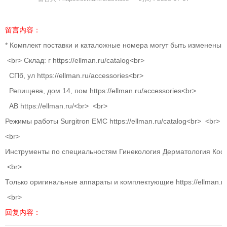
留言内容：
* Комплект поставки и каталожные номера могут быть изменены пр
<br> Склад: г https://ellman.ru/catalog<br>
СПб, ул https://ellman.ru/accessories<br>
Репищева, дом 14, пом https://ellman.ru/accessories<br>
АВ https://ellman.ru/<br> <br>
Режимы работы Surgitron EMC https://ellman.ru/catalog<br> <br>
<br>
Инструменты по специальностям Гинекология Дерматология Косме
<br>
Только оригинальные аппараты и комплектующие https://ellman.ru
<br>
回复内容：