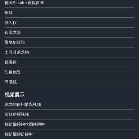
德国Accotex皮辊皮圈
钢领
频闪仪
锭带龙带
聚氨酯胶辊
土耳其尼龙钩
额温枪
防疫物资
呼吸机
视频展示
尼龙钩使用情况视频
长纤纺纱视频
棉纺细纱钢丝圈使用中
棉纺细纱纺纱中