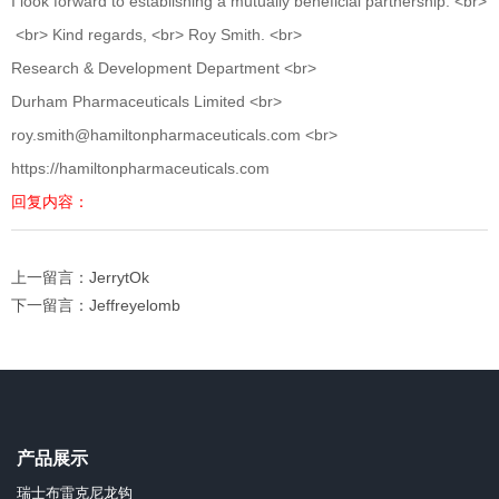
I look forward to establishing a mutually beneficial partnership. <br>
<br> Kind regards, <br> Roy Smith. <br>
Research & Development Department <br>
Durham Pharmaceuticals Limited <br>
roy.smith@hamiltonpharmaceuticals.com <br>
https://hamiltonpharmaceuticals.com
回复内容：
上一留言：JerrytOk
下一留言：Jeffreyelomb
产品展示
瑞士布雷克尼龙钩