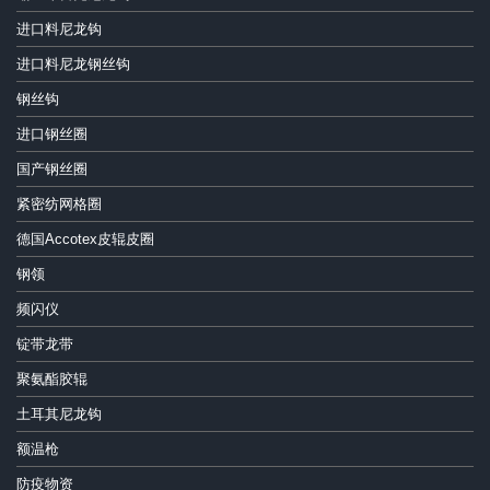
进口料尼龙钩
进口料尼龙钢丝钩
钢丝钩
进口钢丝圈
国产钢丝圈
紧密纺网格圈
德国Accotex皮辊皮圈
钢领
频闪仪
锭带龙带
聚氨酯胶辊
土耳其尼龙钩
额温枪
防疫物资