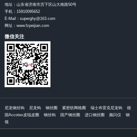
地址：山东省济南市历下区山大南路50号
手机：15910095652
E-Mail：superghy@163.com
网址：www.fzpeijian.com
微信关注
尼龙钢丝钩
尼龙钩
钢丝圈
紧密纺网格圈
瑞士布雷克尼龙钩
德
国Accotex皮辊皮圈
钢丝钩
国产钢丝圈
进口钢丝圈
频闪仪
钢
领