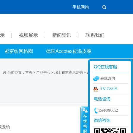
手机网站
示
视频展示
新闻资讯
联系我们
紧密纺网格圈
德国Accotex皮辊皮圈
当前位置：
首页
>
产品中心
>
瑞士布雷克尼龙钩
>
25.4系列尼龙钩
在线咨询
15172215
15910095652
尼龙钩