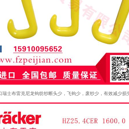
口瑞士布雷克尼龙钩纺纱断头少，飞钩少，废纱少，有效减少损