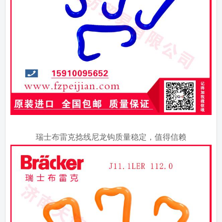
瑞士布雷克捻线尼龙钩质量稳定，值得信赖