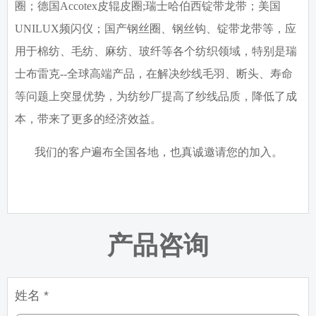
圈；德国
Accotex
皮辊皮圈
;
瑞士哈伯西锭带龙带；美国
UNILUX
频闪仪；国产钢丝圈、钢丝钩、锭带龙带等，应
用于棉纺、毛纺、麻纺、玻纤等各个纺织领域，特别是瑞
士布雷克
--
全球高端产品，在解决纱线毛羽、断头、寿命
等问题上突显优势，为纺纱厂提高了纱线品质，降低了成
本，带来了更多的经济效益。
我们的客户遍布全国各地，也真诚邀请您的加入。
产品咨询
姓名 *