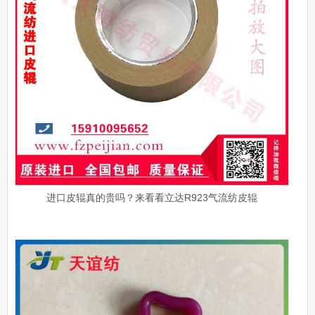
进口皮辊真的贵吗？来看看立达R923气流纺皮辊