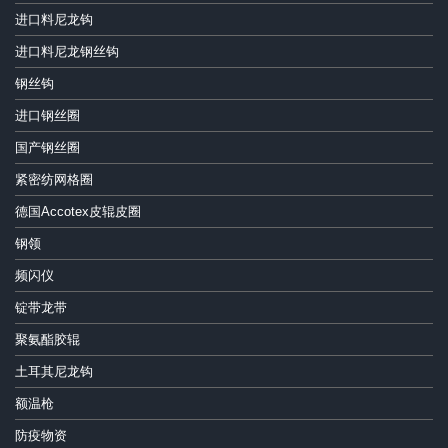
进口料尼龙钩
进口料尼龙钢丝钩
钢丝钩
进口钢丝圈
国产钢丝圈
紧密纺网格圈
德国Accotex皮辊皮圈
钢领
频闪仪
锭带龙带
聚氨酯胶辊
土耳其尼龙钩
额温枪
防疫物资