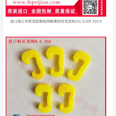
进口瑞士布雷克阻燃线用耐磨纺纱尼龙钩J11.1LER 315.0