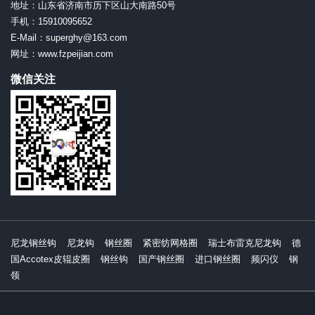
地址：山东省济南市历下区山大南路50号
手机：15910095652
E-Mail：superghy@163.com
网址：www.fzpeijian.com
微信关注
尼龙钢丝钩
尼龙钩
钢丝圈
紧密纺网格圈
瑞士布雷克尼龙钩
德
国Accotex皮辊皮圈
钢丝钩
国产钢丝圈
进口钢丝圈
频闪仪
钢
领