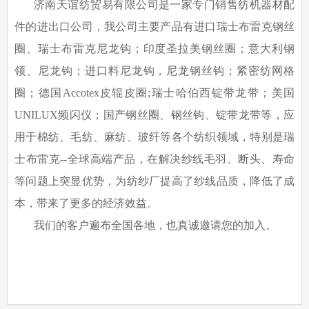
济南天谊纺贸易有限公司是一家专门销售纺机器材配
件的进出口公司，我公司主要产品有进口瑞士布雷克钢丝
圈、瑞士布雷克尼龙钩；印度圣拉美钢丝圈；意大利钢
领、尼龙钩；进口料尼龙钩，尼龙钢丝钩；紧密纺网格
圈；德国
Accotex
皮辊皮圈
;
瑞士哈伯西锭带龙带；美国
UNILUX
频闪仪；国产钢丝圈、钢丝钩、锭带龙带等，应
用于棉纺、毛纺、麻纺、玻纤等各个纺织领域，特别是瑞
士布雷克
--
全球高端产品，在解决纱线毛羽、断头、寿命
等问题上突显优势，为纺纱厂提高了纱线品质，降低了成
本，带来了更多的经济效益。
我们的客户遍布全国各地，也真诚邀请您的加入。