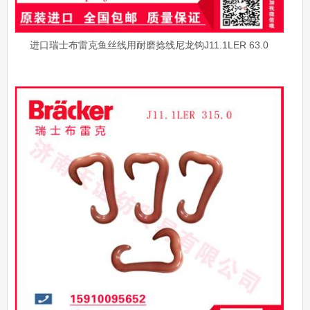
进口瑞士布雷克鱼丝线用耐磨捻线尼龙钩J11.1LER 63.0