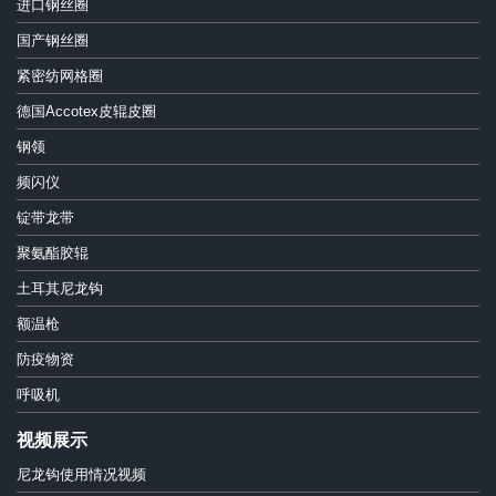
进口钢丝圈
国产钢丝圈
紧密纺网格圈
德国Accotex皮辊皮圈
钢领
频闪仪
锭带龙带
聚氨酯胶辊
土耳其尼龙钩
额温枪
防疫物资
呼吸机
视频展示
尼龙钩使用情况视频