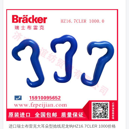
进口瑞士布雷克大耳朵型捻线尼龙钩HZ16.7CLER 1000价格