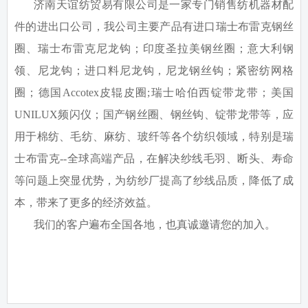
济南天谊纺贸易有限公司是一家专门销售纺机器材配
件的进出口公司，我公司主要产品有进口瑞士布雷克钢丝
圈、瑞士布雷克尼龙钩；印度圣拉美钢丝圈；意大利钢
领、尼龙钩；进口料尼龙钩，尼龙钢丝钩；紧密纺网格
圈；德国
Accotex
皮辊皮圈
;
瑞士哈伯西锭带龙带；美国
UNILUX
频闪仪；国产钢丝圈、钢丝钩、锭带龙带等，应
用于棉纺、毛纺、麻纺、玻纤等各个纺织领域，特别是瑞
士布雷克
--
全球高端产品，在解决纱线毛羽、断头、寿命
等问题上突显优势，为纺纱厂提高了纱线品质，降低了成
本，带来了更多的经济效益。
我们的客户遍布全国各地，也真诚邀请您的加入。