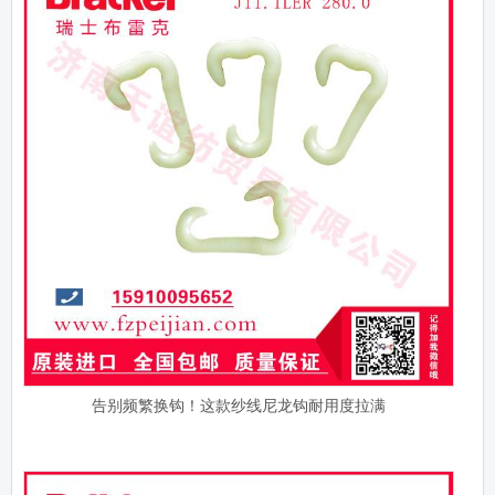
告别频繁换钩！这款纱线尼龙钩耐用度拉满