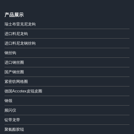
产品展示
瑞士布雷克尼龙钩
进口料尼龙钩
进口料尼龙钢丝钩
钢丝钩
进口钢丝圈
国产钢丝圈
紧密纺网格圈
德国Accotex皮辊皮圈
钢领
频闪仪
锭带龙带
聚氨酯胶辊