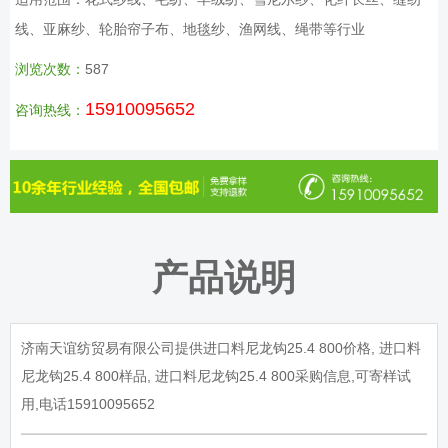
线、亚麻纱、轮胎帘子布、地毯纱、渔网线、绳带等行业
浏览次数：
587
15910095652
咨询热线：
产品说明
济南天谊纺贸易有限公司提供进口料尼龙钩
25.4 800
价格
,
进口料
尼龙钩
25.4 800
样品
,
进口料尼龙钩
25.4 800
采购信息
,
可寄样试
用
,
电话
15910095652