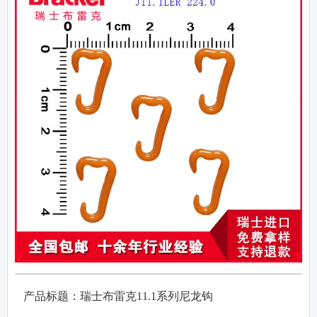
产品标题：瑞士布雷克
11.1
系列尼龙钩
·