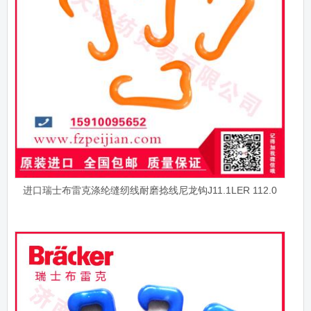
进口瑞士布雷克涤纶缝纫线耐磨捻线尼龙钩J11.1LER 112.0