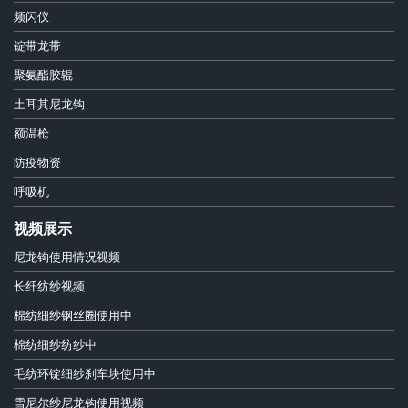
频闪仪
锭带龙带
聚氨酯胶辊
土耳其尼龙钩
额温枪
防疫物资
呼吸机
视频展示
尼龙钩使用情况视频
长纤纺纱视频
棉纺细纱钢丝圈使用中
棉纺细纱纺纱中
毛纺环锭细纱刹车块使用中
雪尼尔纱尼龙钩使用视频