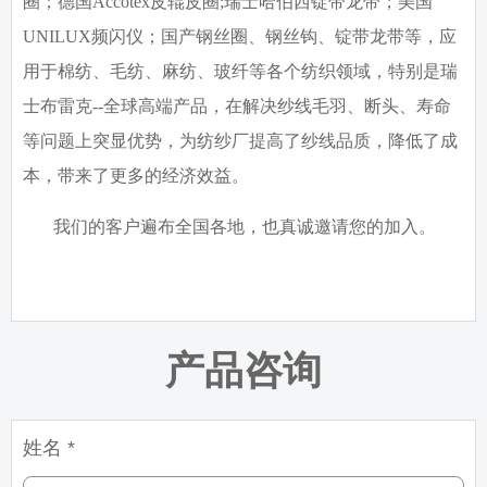
圈；德国
Accotex
皮辊皮圈
;
瑞士哈伯西锭带龙带；美国
UNILUX
频闪仪；国产钢丝圈、钢丝钩、锭带龙带等，应
用于棉纺、毛纺、麻纺、玻纤等各个纺织领域，特别是瑞
士布雷克
--
全球高端产品，在解决纱线毛羽、断头、寿命
等问题上突显优势，为纺纱厂提高了纱线品质，降低了成
本，带来了更多的经济效益。
我们的客户遍布全国各地，也真诚邀请您的加入。
产品咨询
姓名 *