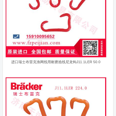
进口瑞士布雷克渔网线用耐磨捻线尼龙钩J11.1LER 50.0