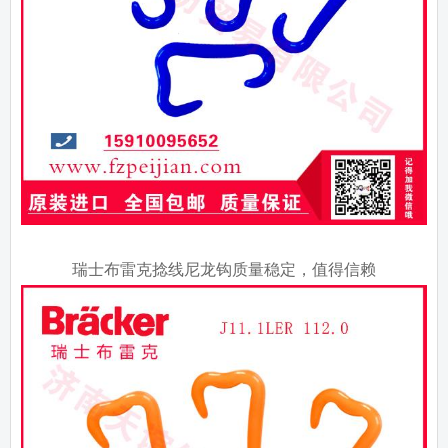
瑞士布雷克捻线尼龙钩质量稳定，值得信赖