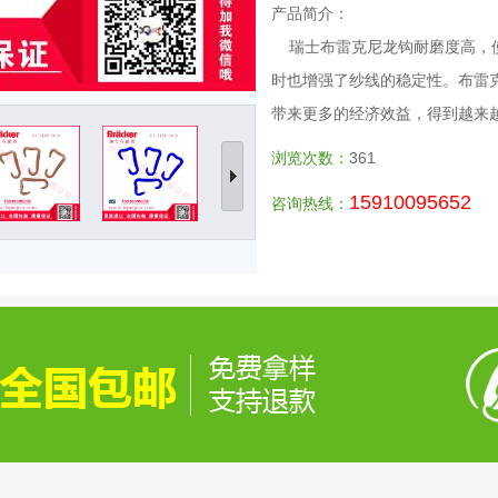
产品简介：
瑞士布雷克尼龙钩耐磨度高，使
时也增强了纱线的稳定性。布雷
带来更多的经济效益，得到越来
浏览次数：
361
15910095652
咨询热线：