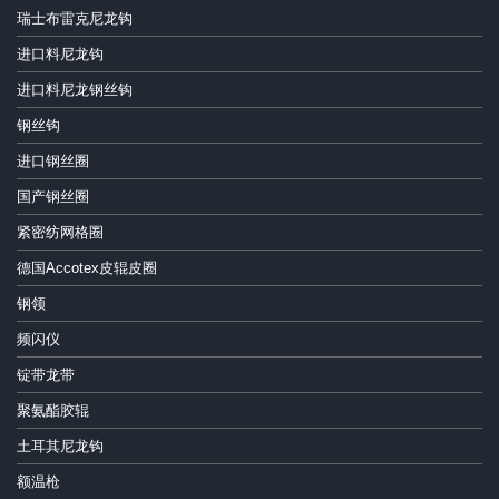
瑞士布雷克尼龙钩
进口料尼龙钩
进口料尼龙钢丝钩
钢丝钩
进口钢丝圈
国产钢丝圈
紧密纺网格圈
德国Accotex皮辊皮圈
钢领
频闪仪
锭带龙带
聚氨酯胶辊
土耳其尼龙钩
额温枪