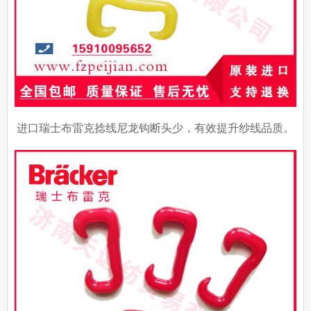
进口瑞士布雷克捻线尼龙钩断头少，有效提升纱线品质。