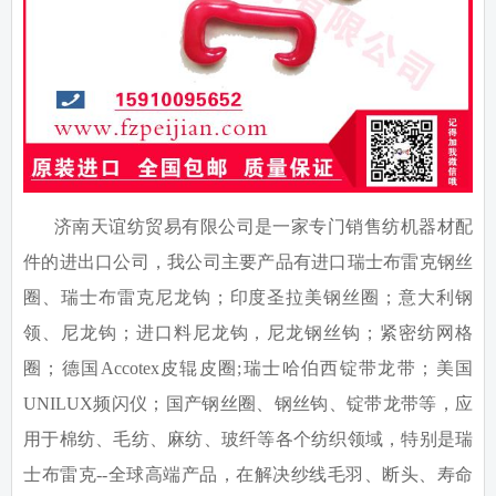
济南天谊纺贸易有限公司是一家专门销售纺机器材配
件的进出口公司，我公司主要产品有进口瑞士布雷克钢丝
圈、瑞士布雷克尼龙钩；印度圣拉美钢丝圈；意大利钢
领、尼龙钩；进口料尼龙钩，尼龙钢丝钩；紧密纺网格
圈；德国
Accotex
皮辊皮圈
;
瑞士哈伯西锭带龙带；美国
UNILUX
频闪仪；国产钢丝圈、钢丝钩、锭带龙带等，应
用于棉纺、毛纺、麻纺、玻纤等各个纺织领域，特别是瑞
士布雷克
--
全球高端产品，在解决纱线毛羽、断头、寿命