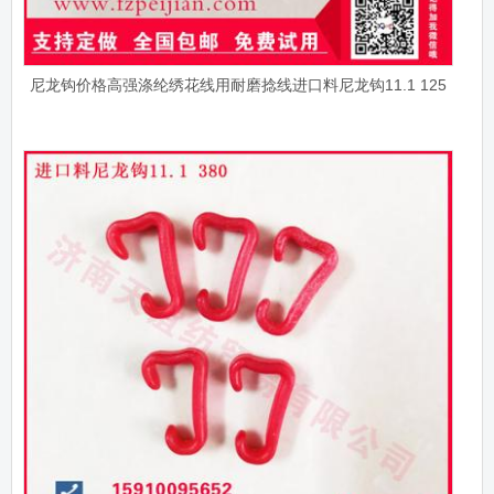
尼龙钩价格高强涤纶绣花线用耐磨捻线进口料尼龙钩11.1 125