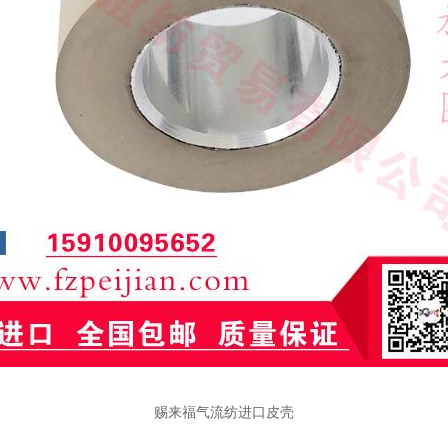
赐来福气流纺进口皮壳