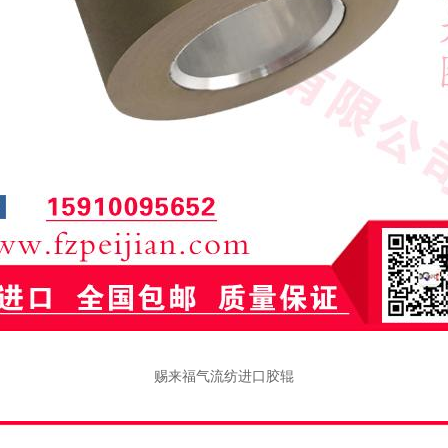
赐来福气流纺进口胶辊