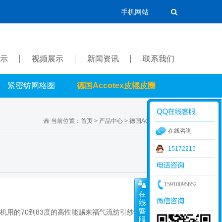
手机网站
示
视频展示
新闻资讯
联系我们
紧密纺网格圈
德国Accotex皮辊皮圈
当前位置：
首页
>
产品中心
>
德国Accotex皮辊皮圈
在线咨询
15172215
15910095652
纺纱机用的70到83度的高性能赐来福气流纺引纱皮辊,