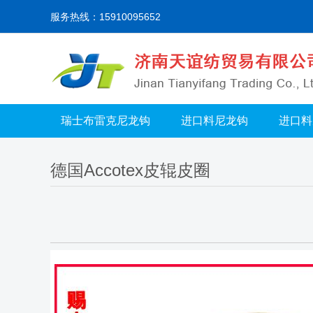
服务热线：15910095652
瑞士布雷克尼龙钩
进口料尼龙钩
进口料
德国Accotex皮辊皮圈