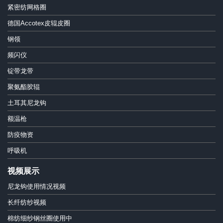
紧密纺网格圈
德国Accotex皮辊皮圈
钢领
频闪仪
锭带龙带
聚氨酯胶辊
土耳其尼龙钩
额温枪
防疫物资
呼吸机
视频展示
尼龙钩使用情况视频
长纤纺纱视频
棉纺细纱钢丝圈使用中