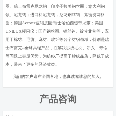
圈、瑞士布雷克尼龙钩；印度圣拉美钢丝圈；意大利钢
领、尼龙钩；进口料尼龙钩，尼龙钢丝钩；紧密纺网格
圈；德国
Accotex
皮辊皮圈
;
瑞士哈伯西锭带龙带；美国
UNILUX
频闪仪；国产钢丝圈、钢丝钩、锭带龙带等，应
用于棉纺、毛纺、麻纺、玻纤等各个纺织领域，特别是瑞
士布雷克
--
全球高端产品，在解决纱线毛羽、断头、寿命
等问题上突显优势，为纺纱厂提高了纱线品质，降低了成
本，带来了更多的经济效益。
我们的客户遍布全国各地，也真诚邀请您的加入。
产品咨询