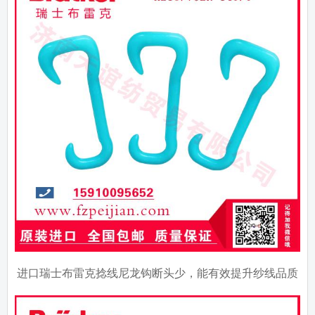
进口瑞士布雷克捻线尼龙钩断头少，能有效提升纱线品质