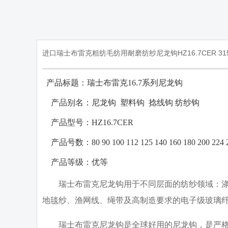
进口瑞士布雷克粗纺毛纺用耐磨纺纱尼龙钩HZ16.7CER 315
产品标题：瑞士布雷克
16.7
系列尼龙钩
·
·
产品别名：
尼龙钩
塑料钩
捻线钩
纺纱钩
·
产品型号：
HZ16.7CER
·
产品号数：
80 90 100 112 125 140 160 180 200 224
·
产品等级：
优等
瑞士布雷克尼龙钩用于不同层面的纺纱领域：涤纶
地毯纱、渔网线、绳带及高制造要求的电子级玻璃
瑞士布雷克尼龙钩是全球好用的尼龙钩，是
严