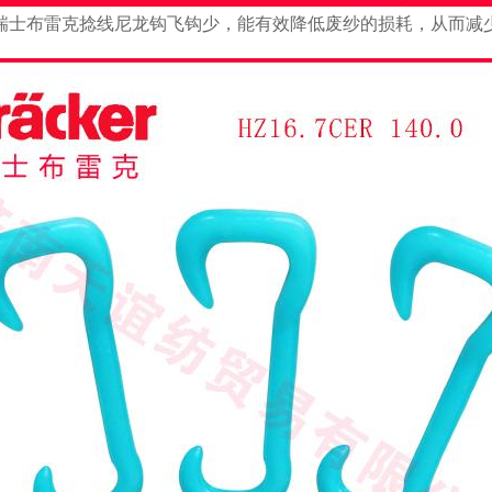
瑞士布雷克捻线尼龙钩飞钩少，能有效降低废纱的损耗，从而减