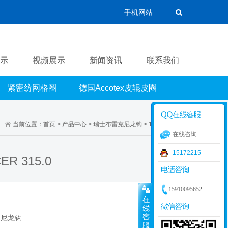
手机网站
示
视频展示
新闻资讯
联系我们
紧密纺网格圈
德国Accotex皮辊皮圈
当前位置：
首页
>
产品中心
>
瑞士布雷克尼龙钩
>
16.7系列尼龙钩
在线咨询
15172215
 315.0
15910095652
列尼龙钩