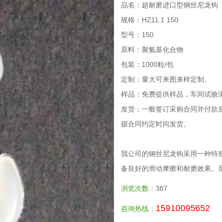
品名：超耐磨进口型钢丝尼龙钩
规格：HZ11.1 150
型号：150
原料：聚氨基化合物
包装：1000粒/包
定制：量大可来图来样定制。
样品：免费提供样品，车间试验
发货：一般签订采购合同并付款
据合同约定时间发货。
我公司的钢丝尼龙钩采用一种特
备良好的滑动摩擦和耐磨效果。
浏览次数：
387
15910095652
咨询热线：