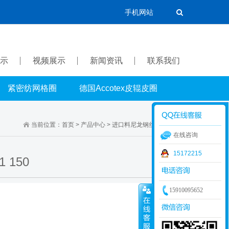
手机网站
示
视频展示
新闻资讯
联系我们
紧密纺网格圈
德国Accotex皮辊皮圈
当前位置：
首页
>
产品中心
>
进口料尼龙钢丝钩
>
11.1系列
在线咨询
15172215
150
15910095652