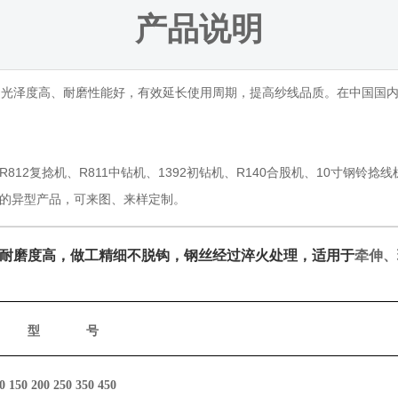
产品说明
生产，光泽度高、耐磨性能好，有效延长使用周期，提高纱线品质。在中国国
、R812复捻机、R811中钻机、1392初钻机、R140合股机、10寸
的异型产品，可来图、来样定制。
耐磨度高，做工精细不脱钩，钢丝经过淬火处理，适用于
牵伸、
型
号
20 150 200 250 350 450