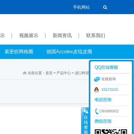
手机网站
示
视频展示
新闻资讯
联系我们
紧密纺网格圈
德国Accotex皮辊皮圈
当前位置：
首页
>
产品中心
>
进口料尼龙钩
>
9.5系列
在线咨询
15172215
15910095652