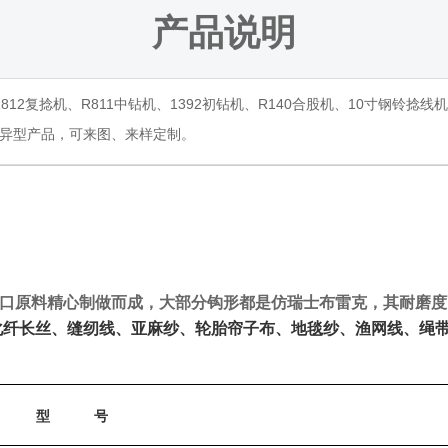
产品说明
R812复捻机、R811中钻机、1392初钻机、R140合股机、10寸钢
异型产品，可来图、来样定制。
口原料精心制做而成，大部分钩形都是仿瑞士布雷克，其耐磨度
化纤长丝、缝纫线、亚麻纱、轮胎帘子布、地毯纱、渔网线、绳
型
号