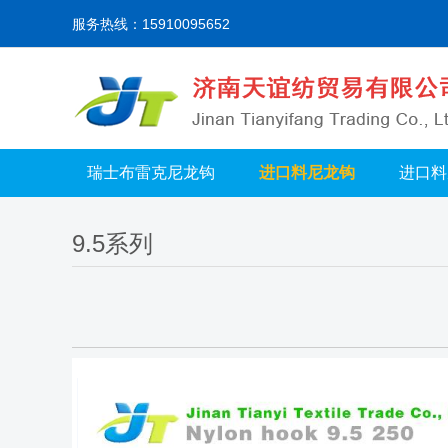
服务热线：15910095652
瑞士布雷克尼龙钩
进口料尼龙钩
进口料
9.5系列