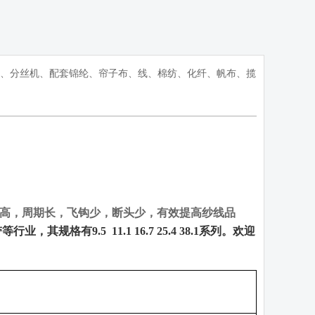
铃捻线机、分丝机、配套锦纶、帘子布、线、棉纺、化纤、帆布、揽
高，周期长，飞钩少，断头少，有效提高纱线品
带等行业，其规格有
9.5
11.1 16.7 25.4 38.1
系列。欢迎