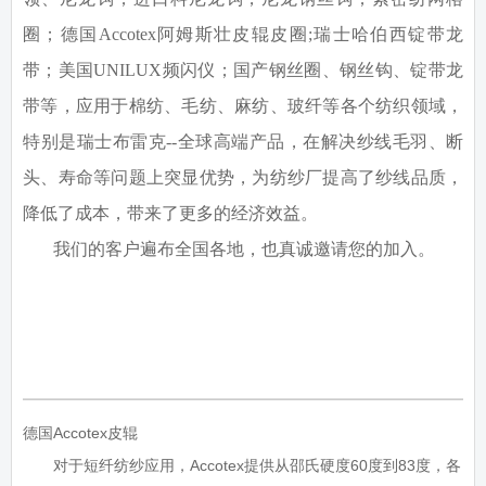
圈；德国
Accotex阿姆斯壮
皮辊皮圈
;
瑞士哈伯西锭带龙
带；美国
UNILUX
频闪仪；国产钢丝圈、钢丝钩、锭带龙
带等，应用于棉纺、毛纺、麻纺、玻纤等各个纺织领域，
特别是瑞士布雷克
--
全球高端产品，在解决纱线毛羽、断
头、寿命等问题上突显优势，为纺纱厂提高了纱线品质，
降低了成本，带来了更多的经济效益。
我们的客户遍布全国各地，也真诚邀请您的加入。
德国Accotex皮辊
对于短纤纺纱应用，Accotex提供从邵氏硬度60度到83度，各