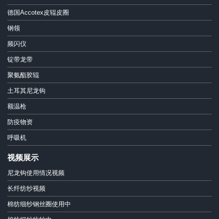
德国Accotex皮辊皮圈
钢领
频闪仪
锭带龙带
聚氨酯胶辊
土耳其尼龙钩
额温枪
防疫物资
呼吸机
视频展示
尼龙钩使用情况视频
长纤纺纱视频
棉纺细纱钢丝圈使用中